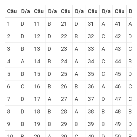
Câu
Đ/a
Câu
Đ/a
Câu
Đ/a
Câu
Đ/a
Câu
Đ/
1
D
11
B
21
D
31
A
41
A
2
D
12
D
22
B
32
C
42
D
3
B
13
D
23
A
33
A
43
C
4
A
14
B
24
A
34
C
44
B
5
B
15
D
25
A
35
C
45
D
6
C
16
B
26
B
36
A
46
C
7
D
17
A
27
A
37
D
47
C
8
D
18
B
28
A
38
B
48
B
9
B
19
B
29
B
39
B
49
D
10
B
20
A
30
C
40
D
50
B