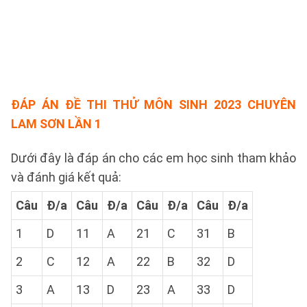
ĐÁP ÁN ĐỀ THI THỬ MÔN SINH 2023 CHUYÊN
LAM SƠN LẦN 1
Dưới đây là đáp án cho các em học sinh tham khảo
và đánh giá kết quả:
Câu
Đ/a
Câu
Đ/a
Câu
Đ/a
Câu
Đ/a
1
D
11
A
21
C
31
B
2
C
12
A
22
B
32
D
3
A
13
D
23
A
33
D