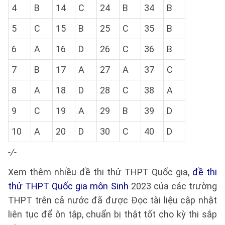
4
B
14
C
24
B
34
B
5
C
15
B
25
C
35
B
6
A
16
D
26
C
36
B
7
B
17
A
27
A
37
C
8
A
18
D
28
C
38
A
9
C
19
A
29
B
39
D
10
A
20
D
30
C
40
D
-/-
Xem thêm nhiều đề thi thử THPT Quốc gia,
đề thi
thử THPT Quốc gia môn Sinh
2023 của các trường
THPT trên cả nước đã được Đọc tài liệu cập nhật
liên tục để ôn tập, chuẩn bị thật tốt cho kỳ thi sắp