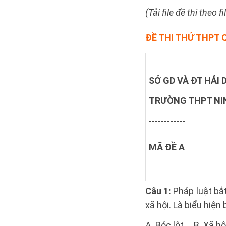
(Tải file đề thi theo 
ĐỀ THI THỬ THPT 
SỞ GD VÀ ĐT HẢI
TRƯỜNG THPT NI
------------
MÃ ĐỀ A
Câu 1:
Pháp luật bắt
xã hội. Là biểu hiện
A. Bóc lột. B. Xã hộ