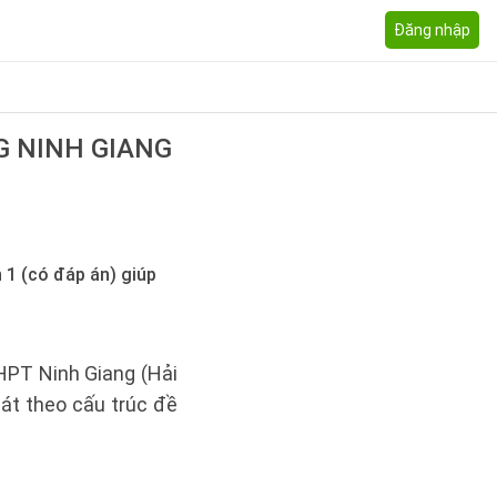
Đăng nhập
G NINH GIANG
1 (có đáp án) giúp
PT Ninh Giang (Hải
sát theo cấu trúc đề