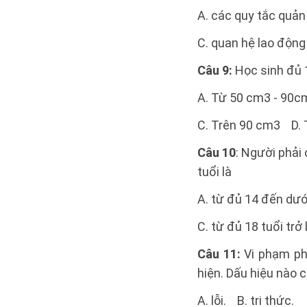
A. các quy tắc quản
C. quan hệ lao động
Câu 9:
Học sinh đủ 1
A. Từ 50 cm3 - 90
C. Trên 90 cm3 D.
Câu 10
: Người phải
tuổi là
A. từ đủ 14 đến dưới
C. từ đủ 18 tuổi trở 
Câu 11:
Vi phạm phá
hiện. Dấu hiệu nào 
A. lỗi. B. tri thức.