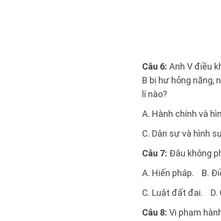
Câu 6:
Anh V điều k
B bị hư hỏng nặng, 
lí nào?
A. Hành chính và hì
C. Dân sự và hình sự
Câu 7:
Đâu không ph
A. Hiến pháp. B. Đi
C. Luật đất đai. D. 
Câu 8:
Vi phạm hành 