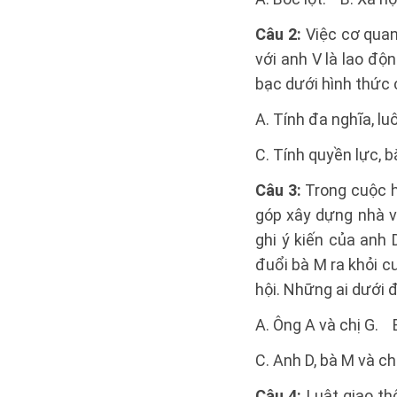
Câu 2:
Việc cơ quan
với anh V là lao độ
bạc dưới hình thức 
A. Tính đa nghĩa, lu
C. Tính quyền lực, 
Câu 3:
Trong cuộc h
góp xây dựng nhà v
ghi ý kiến của anh 
đuổi bà M ra khỏi cu
hội. Những ai dưới 
A. Ông A và chị G. 
C. Anh D, bà M và ch
Câu 4:
Luật giao t