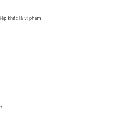
ệp khác là vi phạm
t?