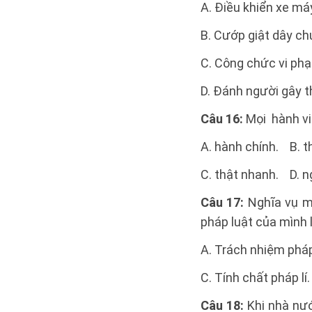
A. Điều khiển xe m
B. Cướp giật dây ch
C. Công chức vi phạ
D. Đánh người gây t
Câu 16:
Mọi hành vi
A. hành chính. B. t
C. thật nhanh. D. ng
Câu 17:
Nghĩa vụ mà
pháp luật của mình l
A. Trách nhiệm pháp 
C. Tính chất pháp lí.
Câu 18:
Khi nhà nước