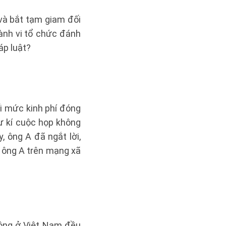
và bắt tạm giam đối
hành vi tổ chức đánh
áp luật?
ối mức kinh phí đóng
ư kí cuộc họp không
, ông A đã ngắt lời,
u ông A trên mạng xã
hông ở Việt Nam đều