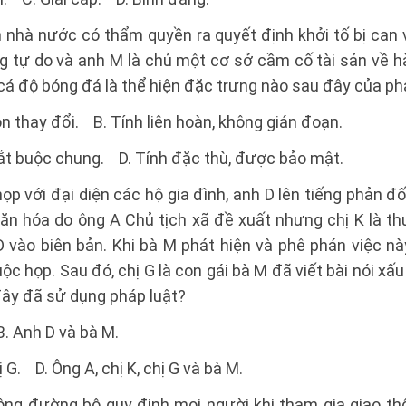
 nhà nước có thẩm quyền ra quyết định khởi tố bị can 
ng tự do và anh M là chủ một cơ sở cầm cố tài sản về 
cá độ bóng đá là thể hiện đặc trưng nào sau đây của ph
ôn thay đổi. B. Tính liên hoàn, không gián đoạn.
bắt buộc chung. D. Tính đặc thù, được bảo mật.
ọp với đại diện các hộ gia đình, anh D lên tiếng phản đ
ăn hóa do ông A Chủ tịch xã đề xuất nhưng chị K là th
D vào biên bản. Khi bà M phát hiện và phê phán việc này
ộc họp. Sau đó, chị G là con gái bà M đã viết bài nói xấ
đây đã sử dụng pháp luật?
B. Anh D và bà M.
ị G. D. Ông A, chị K, chị G và bà M.
hông đường bộ quy định mọi người khi tham gia giao t