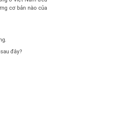
rưng cơ bản nào của
ng.
 sau đây?