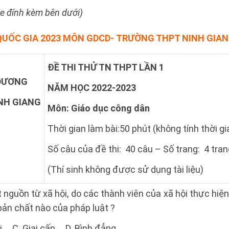
file đính kèm bên dưới)
QUỐC GIA 2023 MÔN GDCD- TRƯỜNG THPT NINH GIAN
ĐỀ THI THỬ TN THPT LẦN 1
 DƯƠNG
NĂM HỌC 2022-2023
NH GIANG
Môn: Giáo dục công dân
Thời gian làm bài:50 phút (không tính thời gi
Số câu của đề thi: 40 câu – Số trang: 4 tran
(Thí sinh không được sử dụng tài liệu)
 nguồn từ xã hội, do các thành viên của xã hội thực hiện
 bản chất nào của pháp luật ?
i. C. Giai cấp. D. Bình đẳng.