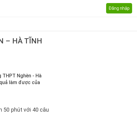
Đăng nhập
 – HÀ TĨNH
ng THPT Nghèn - Hà
t quả làm được của
n 50 phút với 40 câu