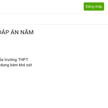
Đăng nhập
ĐÁP ÁN NĂM
 của trường THPT
i dung bám khá sát