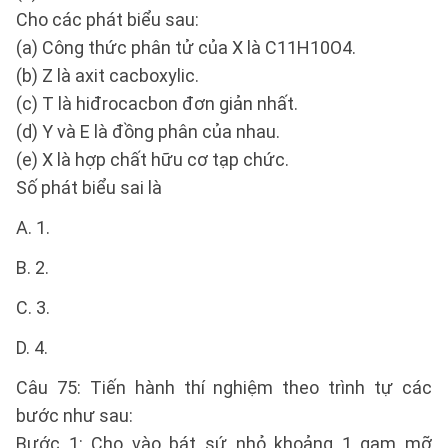
Cho các phát biểu sau:
(a) Công thức phân tử của X là C11H10O4.
(b) Z là axit cacboxylic.
(c) T là hiđrocacbon đơn giản nhất.
(d) Y và E là đồng phân của nhau.
(e) X là hợp chất hữu cơ tạp chức.
Số phát biểu sai là
A. 1.
B. 2.
C. 3.
D. 4.
Câu 75: Tiến hành thí nghiệm theo trình tự các
bước như sau:
Bước 1: Cho vào bát sứ nhỏ khoảng 1 gam mỡ