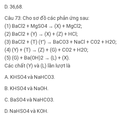
D. 36,68.
Câu 73: Cho sơ đồ các phản ứng sau:
(1) BaCl2 + MgSO4 → (X) + MgCl2;
(2) BaCl2 + (Y) → (X) + (Z) + HCl;
(3) BaCl2 + (T) (t°) → BaCO3 + NaCl + CO2 + H2O;
(4) (Y) + (T) → (Z) + (G) + CO2 + H2O;
(5) (G) + Ba(OH)2 → (L) + (X).
Các chất (Y) và (L) lần lượt là
A. KHSO4 và NaHCO3.
B. KHSO4 và NaOH.
C. BaSO4 và NaHCO3.
D. NaHSO4 và KOH.