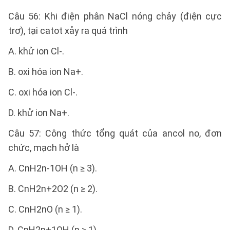
Câu 56: Khi điện phân NaCl nóng chảy (điện cực
trơ), tại catot xảy ra quá trình
A. khử ion Cl-.
B. oxi hóa ion Na+.
C. oxi hóa ion Cl-.
D. khử ion Na+.
Câu 57: Công thức tổng quát của ancol no, đơn
chức, mạch hở là
A. CnH2n-1OH (n ≥ 3).
B. CnH2n+2O2 (n ≥ 2).
C. CnH2nO (n ≥ 1).
D. CnH2n+1OH (n ≥ 1).