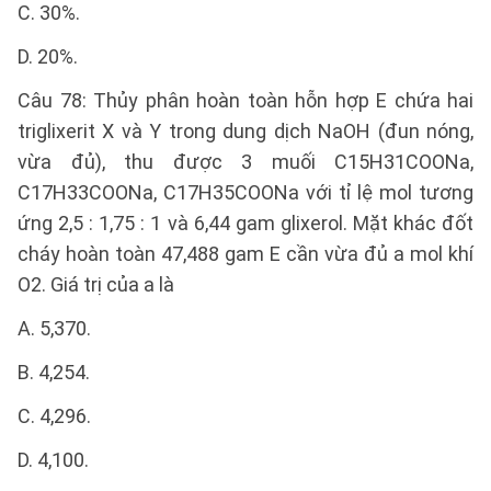
C. 30%.
D. 20%.
Câu 78: Thủy phân hoàn toàn hỗn hợp E chứa hai
triglixerit X và Y trong dung dịch NaOH (đun nóng,
vừa đủ), thu được 3 muối C15H31COONa,
C17H33COONa, C17H35COONa với tỉ lệ mol tương
ứng 2,5 : 1,75 : 1 và 6,44 gam glixerol. Mặt khác đốt
cháy hoàn toàn 47,488 gam E cần vừa đủ a mol khí
O2. Giá trị của a là
A. 5,370.
B. 4,254.
C. 4,296.
D. 4,100.