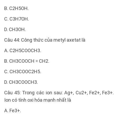
B. C2H5OH.
C. C3H7OH.
D. CH3OH.
Câu 44: Công thức của metyl axetat là
A. C2H5COOCH3.
B. CH3COOCH = CH2.
C. CH3COOC2H5.
D. CH3COOCH3.
Câu 45: Trong các ion sau: Ag+, Cu2+, Fe2+, Fe3+.
Ion có tính oxi hóa mạnh nhất là
A. Fe3+.