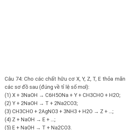
Câu 74: Cho các chất hữu cơ X, Y, Z, T, E thỏa mãn
các sơ đồ sau (đúng về tỉ lệ số mol):
(1) X + 3NaOH → C6H5ONa + Y + CH3CHO + H2O;
(2) Y + 2NaOH → T + 2Na2CO3;
(3) CH3CHO + 2AgNO3 + 3NH3 + H2O → Z + …;
(4) Z + NaOH → E + …;
(5) E + NaOH → T + Na2CO3.