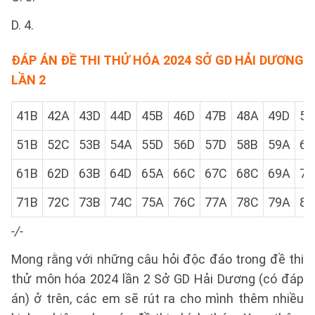
D. 4.
ĐÁP ÁN ĐỀ THI THỬ HÓA 2024 SỞ GD HẢI DƯƠNG
LẦN 2
41B
42A
43D
44D
45B
46D
47B
48A
49D
50
51B
52C
53B
54A
55D
56D
57D
58B
59A
60
61B
62D
63B
64D
65A
66C
67C
68C
69A
70
71B
72C
73B
74C
75A
76C
77A
78C
79A
80
-/-
Mong rằng với những câu hỏi độc đáo trong đề thi
thử môn hóa 2024 lần 2 Sở GD Hải Dương (có đáp
án) ở trên, các em sẽ rút ra cho mình thêm nhiều