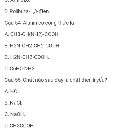
D. Polibuta-1,3-đien.
Câu 54: Alanin có công thức là
A. CH3-CH(NH2)-COOH.
B. H2N-CH2-CH2-COOH.
C. H2N-CH2-COOH.
D. C6H5-NH2.
Câu 55: Chất nào sau đây là chất điện li yếu?
A. HCl.
B. NaCl.
C. NaOH.
D. CH3COOH.