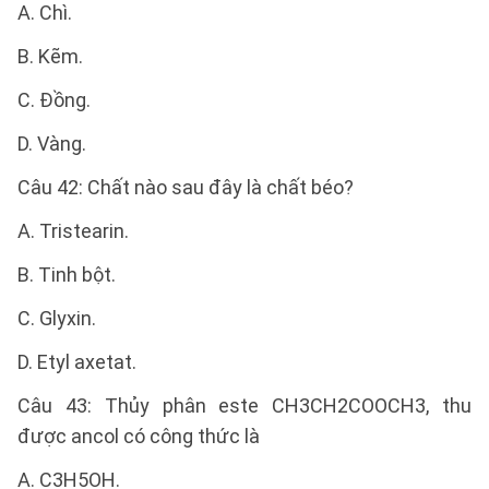
A. Chì.
B. Kẽm.
C. Đồng.
D. Vàng.
Câu 42: Chất nào sau đây là chất béo?
A. Tristearin.
B. Tinh bột.
C. Glyxin.
D. Etyl axetat.
Câu 43: Thủy phân este CH3CH2COOCH3, thu
được ancol có công thức là
A. C3H5OH.