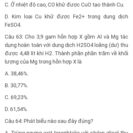
C. Ở nhiệt độ cao, CO khử được CuO tạo thành Cu.
D. Kim loại Cu khử được Fe2+ trong dung dịch
FeSO4.
Câu 63: Cho 3,9 gam hỗn hợp X gồm Al và Mg tác
dụng hoàn toàn với dung dịch H2SO4 loãng (dư) thu
được 4,48 lít khí H2. Thành phần phần trăm về khối
lượng của Mg trong hỗn hợp X là
A. 38,46%.
B. 30,77%.
C. 69,23%.
D. 61,54%.
Câu 64: Phát biểu nào sau đây đúng?
A. Trùng ngưng axit terephtalic với etylen glicol thu