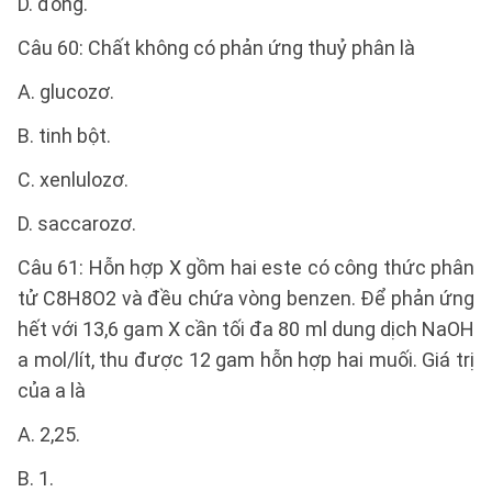
D. đồng.
Câu 60: Chất không có phản ứng thuỷ phân là
A. glucozơ.
B. tinh bột.
C. xenlulozơ.
D. saccarozơ.
Câu 61: Hỗn hợp X gồm hai este có công thức phân
tử C8H8O2 và đều chứa vòng benzen. Để phản ứng
hết với 13,6 gam X cần tối đa 80 ml dung dịch NaOH
a mol/lít, thu được 12 gam hỗn hợp hai muối. Giá trị
của a là
A. 2,25.
B. 1.