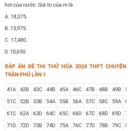
hơi của nước. Giá trị của m là
A. 18,375.
B. 15,975.
C. 17,480.
D. 10,650.
ĐÁP ÁN ĐỀ THI THỬ HÓA 2024 THPT CHUYÊN
TRẦN PHÚ LẦN 1
41A
42B
43C
44B
45A
46C
47B
48B
49B
5
51C
52B
53B
54A
55B
56A
57C
58C
59A
6
61C
62A
63D
64C
65C
66D
67C
68D
69D
7
71D
72D
73B
74D
75A
76C
77D
78B
79C
8