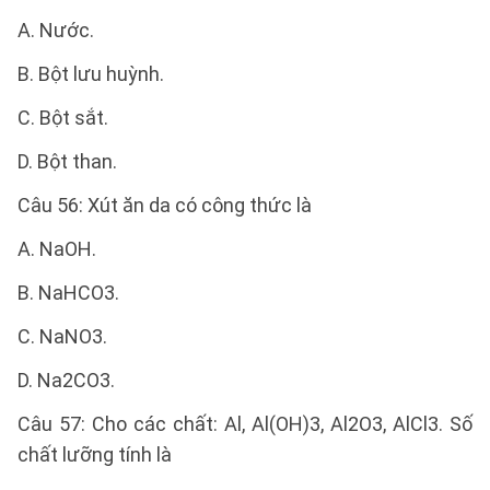
A. Nước.
B. Bột lưu huỳnh.
C. Bột sắt.
D. Bột than.
Câu 56: Xút ăn da có công thức là
A. NaOH.
B. NaHCO3.
C. NaNO3.
D. Na2CO3.
Câu 57: Cho các chất: Al, Al(OH)3, Al2O3, AlCl3. Số
chất lưỡng tính là