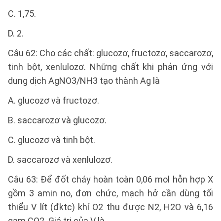
C. 1,75.
D. 2.
Câu 62: Cho các chất: glucozơ, fructozơ, saccarozơ,
tinh bột, xenlulozơ. Những chất khi phản ứng với
dung dịch AgNO3/NH3 tạo thành Ag là
A. glucozơ và fructozơ.
B. saccarozơ và glucozơ.
C. glucozơ và tinh bột.
D. saccarozơ và xenlulozơ.
Câu 63: Để đốt cháy hoàn toàn 0,06 mol hỗn hợp X
gồm 3 amin no, đơn chức, mạch hở cần dùng tối
thiểu V lít (đktc) khí O2 thu được N2, H2O và 6,16
gam CO2. Giá trị của V là