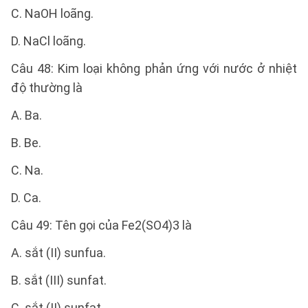
C. NaOH loãng.
D. NaCl loãng.
Câu 48: Kim loại không phản ứng với nước ở nhiệt
độ thường là
A. Ba.
B. Be.
C. Na.
D. Ca.
Câu 49: Tên gọi của Fe2(SO4)3 là
A. sắt (II) sunfua.
B. sắt (III) sunfat.
C. sắt (II) sunfat.