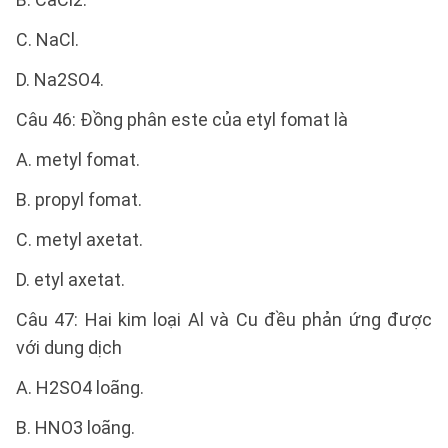
C. NaCl.
D. Na2SO4.
Câu 46: Đồng phân este của etyl fomat là
A. metyl fomat.
B. propyl fomat.
C. metyl axetat.
D. etyl axetat.
Câu 47: Hai kim loại Al và Cu đều phản ứng được
với dung dịch
A. H2SO4 loãng.
B. HNO3 loãng.