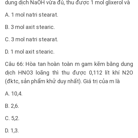
dung dịch NaOH vừa đủ, thu được 1 mol glixerol và
A. 1 mol natri stearat.
B. 3 mol axit stearic.
C. 3 mol natri stearat.
D. 1 mol axit stearic.
Câu 66: Hòa tan hoàn toàn m gam kẽm bằng dung
dịch HNO3 loãng thì thu được 0,112 lít khí N2O
(đktc, sản phẩm khử duy nhất). Giá trị của m là
A. 10,4.
B. 2,6.
C. 5,2.
D. 1,3.