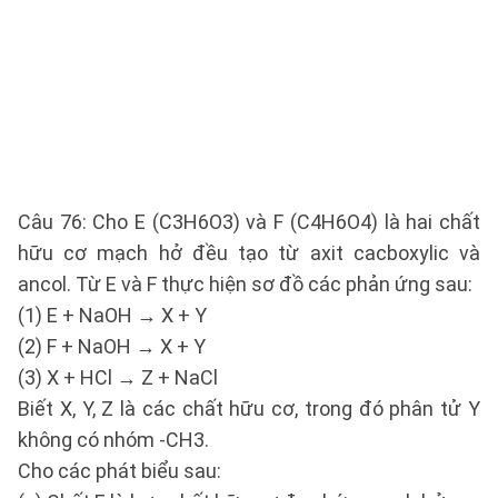
Câu 76: Cho E (C3H6O3) và F (C4H6O4) là hai chất
hữu cơ mạch hở đều tạo từ axit cacboxylic và
ancol. Từ E và F thực hiện sơ đồ các phản ứng sau:
(1) E + NaOH → X + Y
(2) F + NaOH → X + Y
(3) X + HCl → Z + NaCl
Biết X, Y, Z là các chất hữu cơ, trong đó phân tử Y
không có nhóm -CH3.
Cho các phát biểu sau: