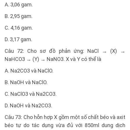
A. 3,06 gam.
B. 2,95 gam.
C. 4,16 gam.
D. 3,17 gam.
Câu 72: Cho sơ đồ phản ứng: NaCl → (X) →
NaHCO3 → (Y) → NaNO3. X và Y có thể là
A. Na2CO3 và NaClO.
B. NaOH và NaClO.
C. NaClO3 và Na2CO3.
D. NaOH và Na2CO3.
Câu 73: Cho hỗn hợp X gồm một số chất béo và axit
béo tự do tác dụng vừa đủ với 850ml dung dịch