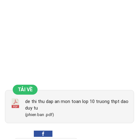
TẢI VỀ
de thi thu dap an mon toan lop 10 truong thpt dao
duy tu
(phien ban .pdf)