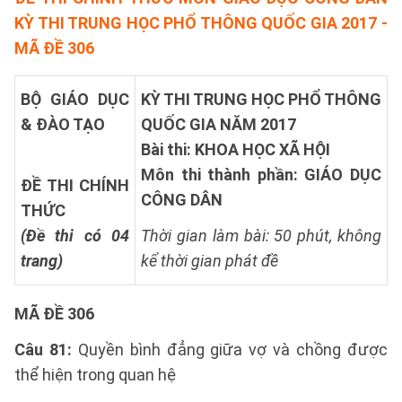
KỲ THI TRUNG HỌC PHỔ THÔNG QUỐC GIA 2017 -
MÃ ĐỀ 306
BỘ GIÁO DỤC
KỲ THI TRUNG HỌC PHỔ THÔNG
& ĐÀO TẠO
QUỐC GIA NĂM 2017
Bài thi: KHOA HỌC XÃ HỘI
Môn thi thành phần: GIÁO DỤC
ĐỀ THI CHÍNH
CÔNG DÂN
THỨC
(Đề thi có 04
Thời gian làm bài: 50 phút, không
trang)
kể thời gian phát đề
MÃ ĐỀ 306
Câu 81:
Quyền bình đẳng giữa vợ và chồng được
thể hiện trong quan hệ