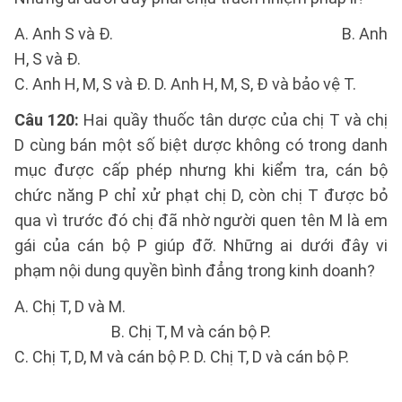
A. Anh S và Đ. B. Anh
H, S và Đ.
C. Anh H, M, S và Đ. D. Anh H, M, S, Đ và bảo vệ T.
Câu 120:
Hai quầy thuốc tân dược của chị T và chị
D cùng bán một số biệt dược không có trong danh
mục được cấp phép nhưng khi kiểm tra, cán bộ
chức năng P chỉ xử phạt chị D, còn chị T được bỏ
qua vì trước đó chị đã nhờ người quen tên M là em
gái của cán bộ P giúp đỡ. Những ai dưới đây vi
phạm nội dung quyền bình đẳng trong kinh doanh?
A. Chị T, D và M.
B. Chị T, M và cán bộ P.
C. Chị T, D, M và cán bộ P. D. Chị T, D và cán bộ P.