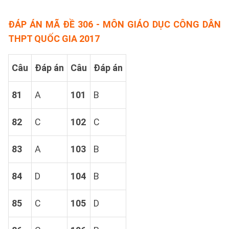
ĐÁP ÁN MÃ ĐỀ 306 - MÔN GIÁO DỤC CÔNG DÂN
THPT QUỐC GIA 2017
Câu
Đáp án
Câu
Đáp án
81
A
101
B
82
C
102
C
83
A
103
B
84
D
104
B
85
C
105
D