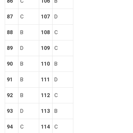
86
C
106
B
87
C
107
D
88
B
108
C
89
D
109
C
90
B
110
B
91
B
111
D
92
B
112
C
93
D
113
B
94
C
114
C