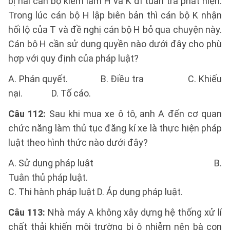
bị hai cán bộ kiểm lâm H và K đi tuần tra phát hiện.
Trong lúc cán bộ H lập biên bản thì cán bộ K nhận
hối lộ của T và đề nghị cán bộ H bỏ qua chuyện này.
Cán bộ H cần sử dụng quyền nào dưới đây cho phù
hợp với quy định của pháp luật?
A. Phán quyết. B. Điều tra C. Khiếu
nại. D. Tố cáo.
Câu 112:
Sau khi mua xe ô tô, anh A đến cơ quan
chức năng làm thủ tục đăng kí xe là thực hiện pháp
luật theo hình thức nào dưới đây?
A. Sử dụng pháp luật B.
Tuân thủ pháp luật.
C. Thi hành pháp luật D. Áp dụng pháp luật.
Câu 113:
Nhà máy A không xây dựng hệ thống xử lí
chất thải khiến môi trường bị ô nhiễm nên bà con