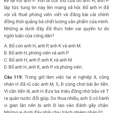
kể lại với anh P. Vốn là đối thủ của bố anh H, anh P
lập tức tung tin này lên mạng xã hội. Bố anh H đã
vội vã thuê phóng viên viết và đăng bài cải chính
đồng thời quảng bá chất lượng sản phẩm của mình.
Những ai dưới đây đã thực hiện sai quyền tự do
ngôn luận của công dân?
A. Bố con anh H, anh P, anh K và anh M.
B. Bố anh H, phóng viên và anh P
C. Bố anh H, anh P, anh K và anh M.
D. Bố anh H, anh K, anh P và phóng viên.
Câu 119:
Trong giờ làm việc tại xí nghiệp X, công
nhân H đã rủ các anh M, S, Đ cùng chơi bài ăn tiền.
Vì cần tiền lẻ, anh H đưa ba triệu đồng nhờ bảo vệ T
ra quán nước đổi giúp. Do thua nhiều, anh S có hành
vi gian lận nên bị anh Đ lao vào đánh gãy chân.
Những ai dưới đây phải chịu trách nhiệm pháp lí?