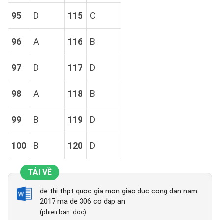
95
D
115
C
96
A
116
B
97
D
117
D
98
A
118
B
99
B
119
D
100
B
120
D
TẢI VỀ
de thi thpt quoc gia mon giao duc cong dan nam
2017 ma de 306 co dap an
(phien ban .doc)