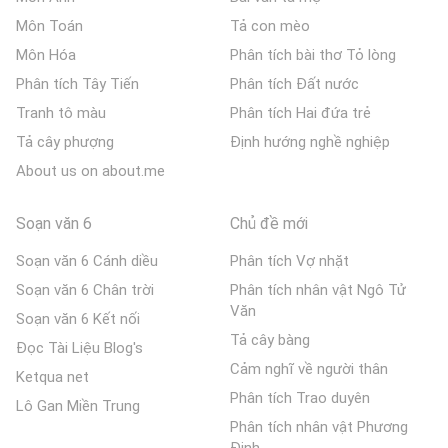
Môn Toán
Tả con mèo
Môn Hóa
Phân tích bài thơ Tỏ lòng
Phân tích Tây Tiến
Phân tích Đất nước
Tranh tô màu
Phân tích Hai đứa trẻ
Tả cây phượng
Định hướng nghề nghiệp
About us on about.me
Soạn văn 6
Chủ đề mới
Soạn văn 6 Cánh diều
Phân tích Vợ nhặt
Soạn văn 6 Chân trời
Phân tích nhân vật Ngô Tử
Văn
Soạn văn 6 Kết nối
Tả cây bàng
Đọc Tài Liệu Blog's
Cảm nghĩ về người thân
Ketqua net
Phân tích Trao duyên
Lô Gan Miền Trung
Phân tích nhân vật Phương
Định