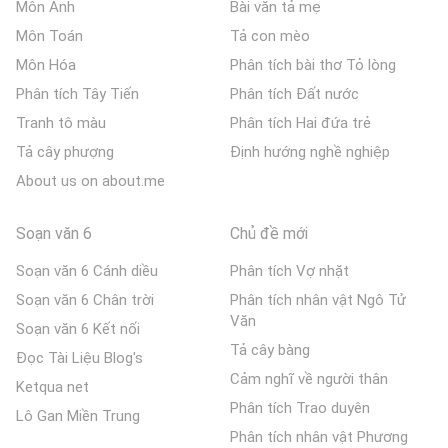
Môn Anh
Bài văn tả mẹ
Môn Toán
Tả con mèo
Môn Hóa
Phân tích bài thơ Tỏ lòng
Phân tích Tây Tiến
Phân tích Đất nước
Tranh tô màu
Phân tích Hai đứa trẻ
Tả cây phượng
Định hướng nghề nghiệp
About us on about.me
Soạn văn 6
Chủ đề mới
Soạn văn 6 Cánh diều
Phân tích Vợ nhặt
Soạn văn 6 Chân trời
Phân tích nhân vật Ngô Tử
Văn
Soạn văn 6 Kết nối
Tả cây bàng
Đọc Tài Liệu Blog's
Cảm nghĩ về người thân
Ketqua net
Phân tích Trao duyên
Lô Gan Miền Trung
Phân tích nhân vật Phương