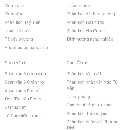
Môn Toán
Tả con mèo
Môn Hóa
Phân tích bài thơ Tỏ lòng
Phân tích Tây Tiến
Phân tích Đất nước
Tranh tô màu
Phân tích Hai đứa trẻ
Tả cây phượng
Định hướng nghề nghiệp
About us on about.me
Soạn văn 6
Chủ đề mới
Soạn văn 6 Cánh diều
Phân tích Vợ nhặt
Soạn văn 6 Chân trời
Phân tích nhân vật Ngô Tử
Văn
Soạn văn 6 Kết nối
Tả cây bàng
Đọc Tài Liệu Blog's
Cảm nghĩ về người thân
Ketqua net
Phân tích Trao duyên
Lô Gan Miền Trung
Phân tích nhân vật Phương
Định