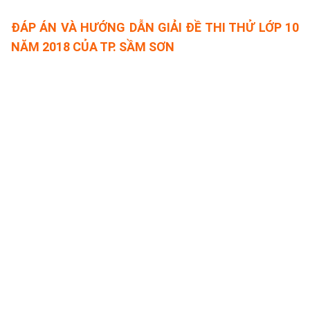
ĐÁP ÁN VÀ HƯỚNG DẪN GIẢI ĐỀ THI THỬ LỚP 10
NĂM 2018 CỦA TP. SẦM SƠN