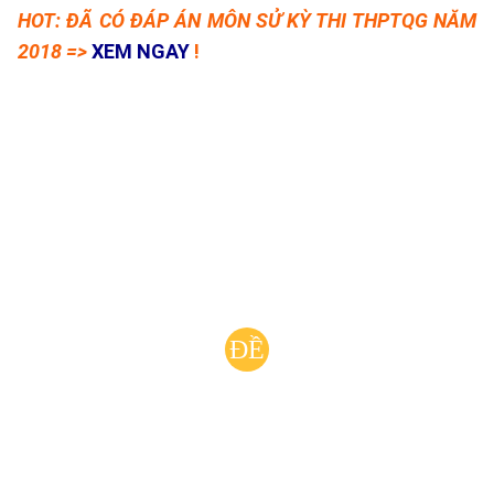
HOT:
ĐÃ CÓ ĐÁP ÁN MÔN SỬ KỲ THI THPTQG NĂM
2018 =>
XEM NGAY
!
ĐỀ
THI
TRUNG
HỌC