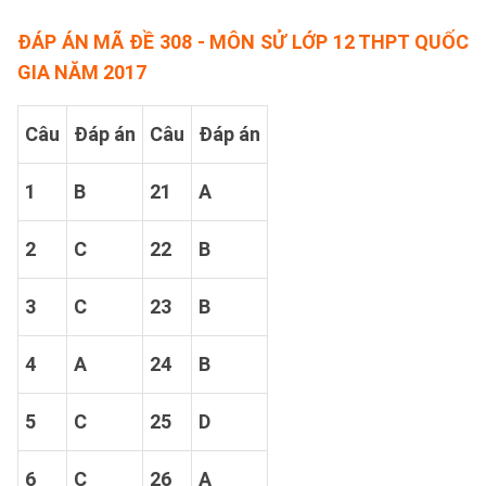
ĐÁP ÁN MÃ ĐỀ 308 - MÔN SỬ LỚP 12 THPT QUỐC
GIA NĂM 2017
Câu
Đáp án
Câu
Đáp án
1
B
21
A
2
C
22
B
3
C
23
B
4
A
24
B
5
C
25
D
6
C
26
A