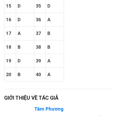
15
D
35
D
16
D
36
A
17
A
37
B
18
B
38
B
19
D
39
A
20
B
40
A
GIỚI THIỆU VỀ TÁC GIẢ
Tâm Phương