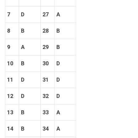
7
D
27
A
8
B
28
B
9
A
29
B
10
B
30
D
11
D
31
D
12
D
32
D
13
B
33
A
14
B
34
A