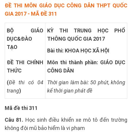
ĐỀ THI MÔN GIÁO DỤC CÔNG DÂN THPT QUỐC
GIA 2017 - MÃ ĐỀ 311
BỘ GIÁO
KỲ THI TRUNG HỌC PHỔ
DỤC&ĐÀO
THÔNG QUỐC GIA 2017
TẠO
Bài thi: KHOA HỌC XÃ HỘI
ĐỀ THI CHÍNH
Môn thi thành phần: GIÁO DỤC
THỨC
CÔNG DÂN
(
Đề thi có 04
Thời gian làm bài: 50 phút, không
trang
)
kể thời gian phát đề
Mã đề thi 311
Câu 81.
Học sinh điều khiển xe mô tô đến trường
không đội mũ bảo hiểm là vi phạm