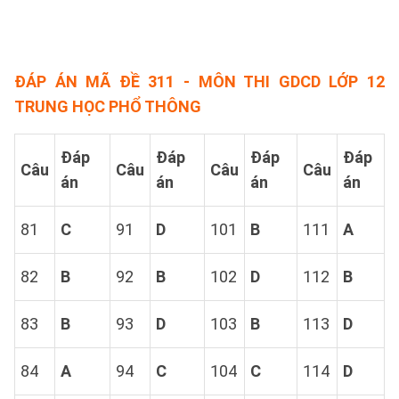
ĐÁP ÁN MÃ ĐỀ 311 - MÔN THI GDCD LỚP 12
TRUNG HỌC PHỔ THÔNG
Đáp
Đáp
Đáp
Đáp
Câu
Câu
Câu
Câu
án
án
án
án
81
C
91
D
101
B
111
A
82
B
92
B
102
D
112
B
83
B
93
D
103
B
113
D
84
A
94
C
104
C
114
D