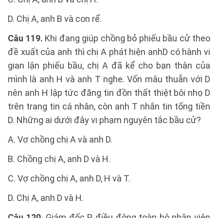
D. Chị A, anh B và con rể.
Câu 119.
Khi đang giúp chồng bỏ phiếu bầu cử theo
đề xuất của anh thì chị A phát hiện anhD có hành vi
gian lận phiếu bầu, chị A đã kể cho bạn thân của
mình là anh H và anh T nghe. Vốn mâu thuẫn với D
nên anh H lập tức đăng tin đồn thất thiệt bôi nhọ D
trên trang tin cá nhân, còn anh T nhắn tin tống tiền
D. Những ai dưới đây vi phạm nguyên tắc bầu cử?
A. Vợ chồng chị A và anh D.
B. Chồng chị A, anh D và H.
C. Vợ chồng chị A, anh D, H và T.
D. Chị A, anh D và H.
Câu 120.
Giám đốc P điều động toàn bộ nhân viên