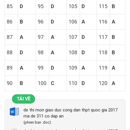
85
D
95
D
105
D
115
B
86
B
96
D
106
A
116
A
87
A
97
A
107
D
117
B
88
D
98
A
108
D
118
B
89
A
99
D
109
A
119
A
90
B
100
C
110
D
120
A
TẢI VỀ
de thi mon giao duc cong dan thpt quoc gia 2017
ma de 311 co dap an
(phien ban .doc)