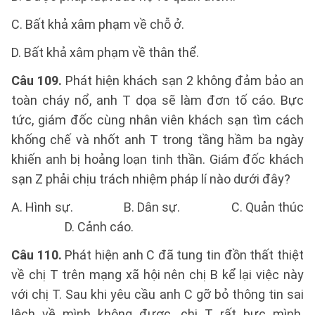
C. Bất khả xâm phạm về chỗ ở.
D. Bất khả xâm phạm về thân thể.
Câu 109.
Phát hiện khách sạn 2 không đảm bảo an
toàn cháy nổ, anh T dọa sẽ làm đơn tố cáo. Bực
tức, giám đốc cùng nhân viên khách sạn tìm cách
khống chế và nhốt anh T trong tầng hầm ba ngày
khiến anh bị hoảng loạn tinh thần. Giám đốc khách
sạn Z phải chịu trách nhiệm pháp lí nào dưới đây?
A. Hình sự. B. Dân sự. C. Quản thúc
D. Cảnh cáo.
Câu 110.
Phát hiện anh C đã tung tin đồn thất thiệt
về chị T trên mạng xã hội nên chị B kể lại việc này
với chị T. Sau khi yêu cầu anh C gỡ bỏ thông tin sai
lệch về mình không được, chị T rất bực mình.