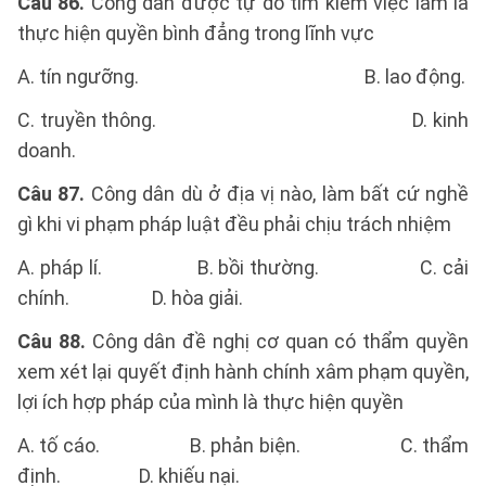
Câu 86.
Công dân được tự do tìm kiếm việc làm là
thực hiện quyền bình đẳng trong lĩnh vực
A. tín ngưỡng. B. lao động.
C. truyền thông. D. kinh
doanh.
Câu 87.
Công dân dù ở địa vị nào, làm bất cứ nghề
gì khi vi phạm pháp luật đều phải chịu trách nhiệm
A. pháp lí. B. bồi thường. C. cải
chính. D. hòa giải.
Câu 88.
Công dân đề nghị cơ quan có thẩm quyền
xem xét lại quyết định hành chính xâm phạm quyền,
lợi ích hợp pháp của mình là thực hiện quyền
A. tố cáo. B. phản biện. C. thẩm
định. D. khiếu nại.