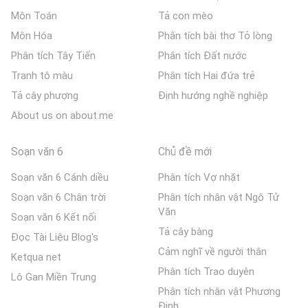
Môn Toán
Tả con mèo
Môn Hóa
Phân tích bài thơ Tỏ lòng
Phân tích Tây Tiến
Phân tích Đất nước
Tranh tô màu
Phân tích Hai đứa trẻ
Tả cây phượng
Định hướng nghề nghiệp
About us on about.me
Soạn văn 6
Chủ đề mới
Soạn văn 6 Cánh diều
Phân tích Vợ nhặt
Soạn văn 6 Chân trời
Phân tích nhân vật Ngô Tử
Văn
Soạn văn 6 Kết nối
Tả cây bàng
Đọc Tài Liệu Blog's
Cảm nghĩ về người thân
Ketqua net
Phân tích Trao duyên
Lô Gan Miền Trung
Phân tích nhân vật Phương
Định