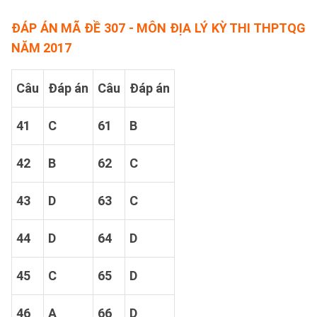
ĐÁP ÁN MÃ ĐỀ 307 - MÔN ĐỊA LÝ KỲ THI THPTQG
NĂM 2017
Câu
Đáp án
Câu
Đáp án
41
C
61
B
42
B
62
C
43
D
63
C
44
D
64
D
45
C
65
D
46
A
66
D