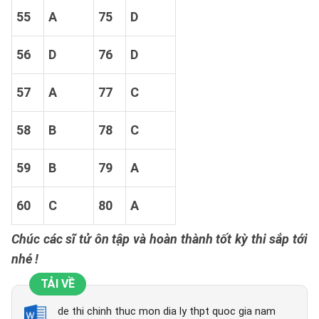
55
A
75
D
56
D
76
D
57
A
77
C
58
B
78
C
59
B
79
A
60
C
80
A
Chúc các sĩ tử ôn tập và hoàn thành tốt kỳ thi sắp tới
nhé !
TẢI VỀ
de thi chinh thuc mon dia ly thpt quoc gia nam