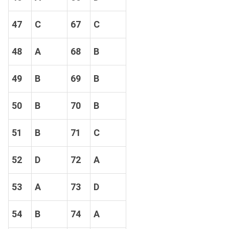
47
C
67
C
48
A
68
B
49
B
69
B
50
B
70
B
51
B
71
C
52
D
72
A
53
A
73
D
54
B
74
A