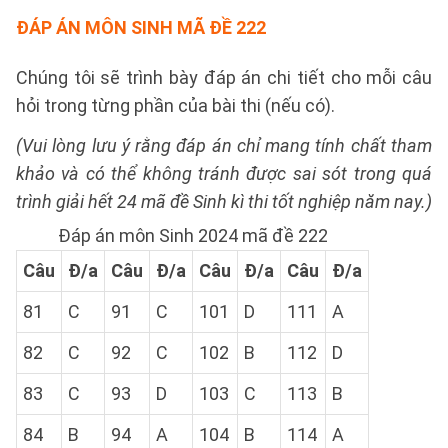
ĐÁP ÁN MÔN SINH MÃ ĐỀ 222
Chúng tôi sẽ trình bày đáp án chi tiết cho mỗi câu
hỏi trong từng phần của bài thi (nếu có).
(Vui lòng lưu ý rằng đáp án chỉ mang tính chất tham
khảo và có thể không tránh được sai sót trong quá
trình giải hết 24 mã đề Sinh kì thi tốt nghiệp năm nay.)
Đáp án môn Sinh 2024 mã đề 222
Câu
Đ/a
Câu
Đ/a
Câu
Đ/a
Câu
Đ/a
81
C
91
C
101
D
111
A
82
C
92
C
102
B
112
D
83
C
93
D
103
C
113
B
84
B
94
A
104
B
114
A