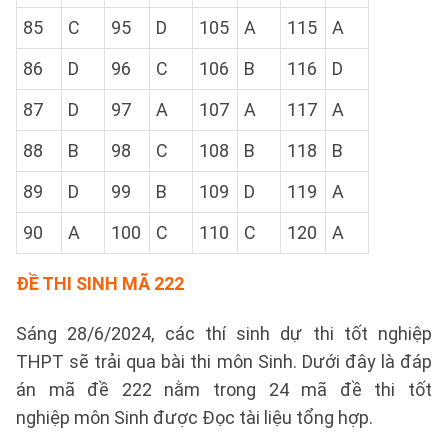
85
C
95
D
105
A
115
A
86
D
96
C
106
B
116
D
87
D
97
A
107
A
117
A
88
B
98
C
108
B
118
B
89
D
99
B
109
D
119
A
90
A
100
C
110
C
120
A
ĐỀ THI SINH MÃ 222
Sáng 28/6/2024, các thí sinh dự thi tốt nghiệp
THPT sẽ trải qua bài thi môn Sinh. Dưới đây là đáp
án mã đề 222 nằm trong 24 mã đề thi tốt
nghiệp môn Sinh được Đọc tài liệu tổng hợp.