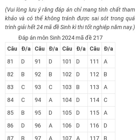
(Vui lòng lưu ý rằng đáp án chỉ mang tính chất tham
khảo và có thể không tránh được sai sót trong quá
trình giải hết 24 mã đề Sinh kì thi tốt nghiệp năm nay.)
Đáp án môn Sinh 2024 mã đề 217
Câu
Đ/a
Câu
Đ/a
Câu
Đ/a
Câu
Đ/a
81
D
91
D
101
D
111
A
82
B
92
B
102
D
112
B
83
C
93
C
103
B
113
A
84
C
94
A
104
D
114
C
85
B
95
D
105
D
115
A
86
D
96
A
106
D
116
D
87
B
97
A
107
A
117
B