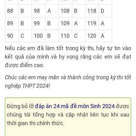
88
B
98
A
108
B
118
D
89
B
99
B
109
A
119
A
90
C
100
B
110
C
120
A
Nếu các em đã làm tốt trong kỳ thi, hãy tự tin vào
kết quả của mình và hy vọng rằng các em sẽ đạt
được điểm cao.
Chúc các em may mắn và thành công trong kỳ thi tốt
nghiệp THPT 2024!
Đừng bỏ lỡ
đáp án 24 mã đề môn Sinh 2024
được
chúng tôi tổng hợp và cập nhật liên tục khi sau
thời gian thi chính thức.