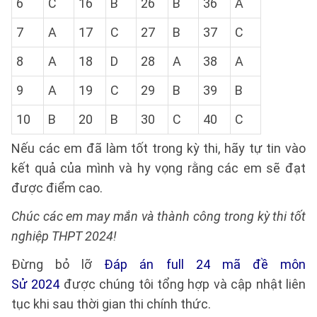
6
C
16
B
26
B
36
A
7
A
17
C
27
B
37
C
8
A
18
D
28
A
38
A
9
A
19
C
29
B
39
B
10
B
20
B
30
C
40
C
Nếu các em đã làm tốt trong kỳ thi, hãy tự tin vào
kết quả của mình và hy vọng rằng các em sẽ đạt
được điểm cao.
Chúc các em may mắn và thành công trong kỳ thi tốt
nghiệp THPT 2024!
Đừng bỏ lỡ
Đáp án full 24 mã đề môn
Sử 2024
được chúng tôi tổng hợp và cập nhật liên
tục khi sau thời gian thi chính thức.