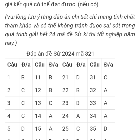
giá kết quả có thể đạt được. (nếu có).
(Vui lòng lưu ý rằng đáp án chi tiết chỉ mang tính chất
tham khảo và có thể không tránh được sai sót trong
quá trình giải hết 24 mã đề
Sử
kì thi tốt nghiệp năm
nay.)
Đáp án đề Sử 2024 mã 321
Câu
Đ/a
Câu
Đ/a
Câu
Đ/a
Câu
Đ/a
1
B
11
B
21
D
31
C
2
C
12
B
22
B
32
A
3
C
13
C
23
B
33
A
4
C
14
A
24
A
34
A
5
D
15
A
25
C
35
D