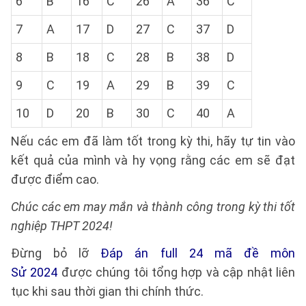
6
B
16
C
26
A
36
C
7
A
17
D
27
C
37
D
8
B
18
C
28
B
38
D
9
C
19
A
29
B
39
C
10
D
20
B
30
C
40
A
Nếu các em đã làm tốt trong kỳ thi, hãy tự tin vào
kết quả của mình và hy vọng rằng các em sẽ đạt
được điểm cao.
Chúc các em may mắn và thành công trong kỳ thi tốt
nghiệp THPT 2024!
Đừng bỏ lỡ
Đáp án full 24 mã đề môn
Sử 2024
được chúng tôi tổng hợp và cập nhật liên
tục khi sau thời gian thi chính thức.