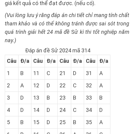
giá kết quả có thể đạt được. (nếu có).
(Vui lòng lưu ý rằng đáp án chi tiết chỉ mang tính chất
tham khảo và có thể không tránh được sai sót trong
quá trình giải hết 24 mã đề
Sử
kì thi tốt nghiệp năm
nay.)
Đáp án đề Sử 2024 mã 314
Câu
Đ/a
Câu
Đ/a
Câu
Đ/a
Câu
Đ/a
1
B
11
C
21
D
31
A
2
A
12
D
22
C
32
A
3
D
13
B
23
B
33
B
4
D
14
D
24
C
34
D
5
B
15
D
25
B
35
A