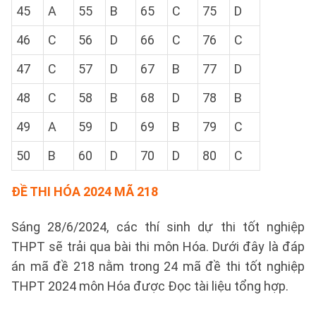
45
A
55
B
65
C
75
D
46
C
56
D
66
C
76
C
47
C
57
D
67
B
77
D
48
C
58
B
68
D
78
B
49
A
59
D
69
B
79
C
50
B
60
D
70
D
80
C
ĐỀ THI HÓA 2024 MÃ 218
Sáng 28/6/2024, các thí sinh dự thi tốt nghiệp
THPT sẽ trải qua bài thi môn Hóa. Dưới đây là đáp
án mã đề 218 nằm trong 24 mã đề thi tốt nghiệp
THPT 2024 môn Hóa được Đọc tài liệu tổng hợp.