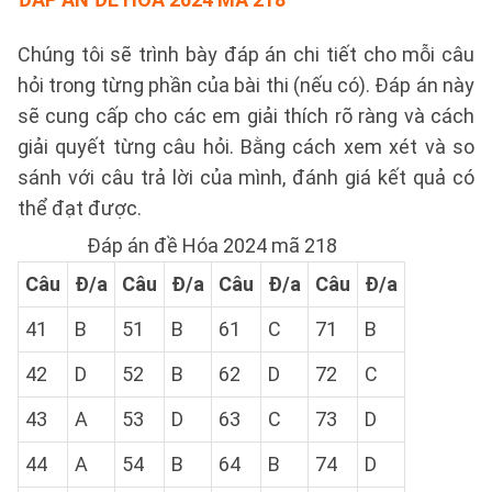
Chúng tôi sẽ trình bày đáp án chi tiết cho mỗi câu
hỏi trong từng phần của bài thi (nếu có). Đáp án này
sẽ cung cấp cho các em giải thích rõ ràng và cách
giải quyết từng câu hỏi. Bằng cách xem xét và so
sánh với câu trả lời của mình, đánh giá kết quả có
thể đạt được.
Đáp án đề Hóa 2024 mã 218
Câu
Đ/a
Câu
Đ/a
Câu
Đ/a
Câu
Đ/a
41
B
51
B
61
C
71
B
42
D
52
B
62
D
72
C
43
A
53
D
63
C
73
D
44
A
54
B
64
B
74
D