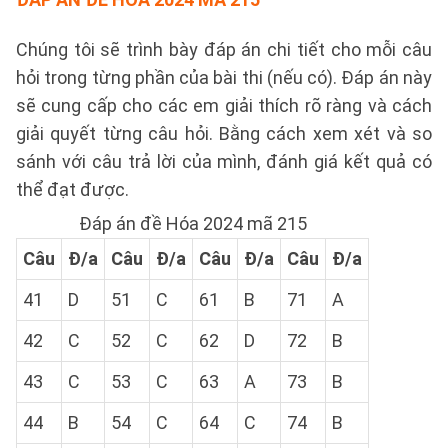
Chúng tôi sẽ trình bày đáp án chi tiết cho mỗi câu
hỏi trong từng phần của bài thi (nếu có). Đáp án này
sẽ cung cấp cho các em giải thích rõ ràng và cách
giải quyết từng câu hỏi. Bằng cách xem xét và so
sánh với câu trả lời của mình, đánh giá kết quả có
thể đạt được.
Đáp án đề Hóa 2024 mã 215
Câu
Đ/a
Câu
Đ/a
Câu
Đ/a
Câu
Đ/a
41
D
51
C
61
B
71
A
42
C
52
C
62
D
72
B
43
C
53
C
63
A
73
B
44
B
54
C
64
C
74
B