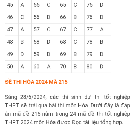
45
A
55
C
65
C
75
D
46
C
56
D
66
B
76
D
47
A
57
C
67
C
77
A
48
B
58
D
68
C
78
B
49
D
59
D
69
B
79
D
50
A
60
A
70
B
80
D
ĐỀ THI HÓA 2024 MÃ 215
Sáng 28/6/2024, các thí sinh dự thi tốt nghiệp
THPT sẽ trải qua bài thi môn Hóa. Dưới đây là đáp
án mã đề 215 nằm trong 24 mã đề thi tốt nghiệp
THPT 2024 môn Hóa được Đọc tài liệu tổng hợp.