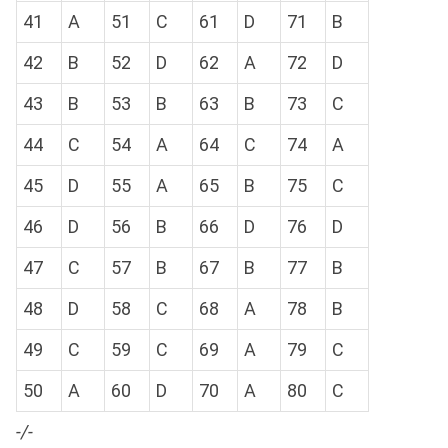
41
A
51
C
61
D
71
B
42
B
52
D
62
A
72
D
43
B
53
B
63
B
73
C
44
C
54
A
64
C
74
A
45
D
55
A
65
B
75
C
46
D
56
B
66
D
76
D
47
C
57
B
67
B
77
B
48
D
58
C
68
A
78
B
49
C
59
C
69
A
79
C
50
A
60
D
70
A
80
C
-/-