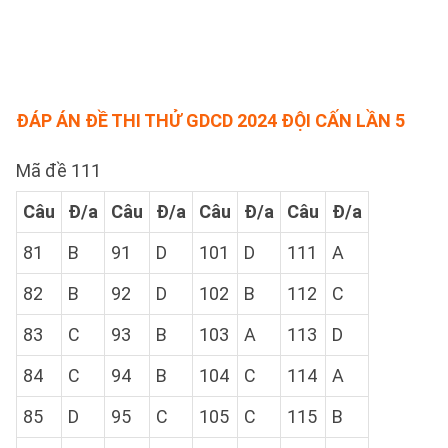
ĐÁP ÁN ĐỀ THI THỬ GDCD 2024 ĐỘI CẤN LẦN 5
Mã đề 111
Câu
Đ/a
Câu
Đ/a
Câu
Đ/a
Câu
Đ/a
81
B
91
D
101
D
111
A
82
B
92
D
102
B
112
C
83
C
93
B
103
A
113
D
84
C
94
B
104
C
114
A
85
D
95
C
105
C
115
B