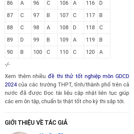
86
A
96
C
106
A
116
D
87
C
97
B
107
C
117
B
88
C
98
A
108
D
118
C
89
D
99
B
109
A
119
B
90
B
100
C
110
C
120
A
-/-
Xem thêm nhiều
đề thi thử tốt nghiệp môn GDCD
2024
của các trường THPT, tỉnh/thành phố trên cả
nước đã được Đọc tài liệu cập nhật liên tục giúp
các em ôn tập, chuẩn bị thật tốt cho kỳ thi sắp tới.
GIỚI THIỆU VỀ TÁC GIẢ