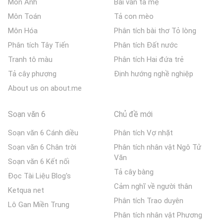
Môn Anh
Bài văn tả mẹ
Môn Toán
Tả con mèo
Môn Hóa
Phân tích bài thơ Tỏ lòng
Phân tích Tây Tiến
Phân tích Đất nước
Tranh tô màu
Phân tích Hai đứa trẻ
Tả cây phượng
Định hướng nghề nghiệp
About us on about.me
Soạn văn 6
Chủ đề mới
Soạn văn 6 Cánh diều
Phân tích Vợ nhặt
Soạn văn 6 Chân trời
Phân tích nhân vật Ngô Tử
Văn
Soạn văn 6 Kết nối
Tả cây bàng
Đọc Tài Liệu Blog's
Cảm nghĩ về người thân
Ketqua net
Phân tích Trao duyên
Lô Gan Miền Trung
Phân tích nhân vật Phương