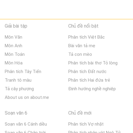
Giải bài tập
Chủ đề nổi bật
Môn Văn
Phân tích Việt Bắc
Môn Anh
Bài văn tả mẹ
Môn Toán
Tả con mèo
Môn Hóa
Phân tích bài thơ Tỏ lòng
Phân tích Tây Tiến
Phân tích Đất nước
Tranh tô màu
Phân tích Hai đứa trẻ
Tả cây phượng
Định hướng nghề nghiệp
About us on about.me
Soạn văn 6
Chủ đề mới
Soạn văn 6 Cánh diều
Phân tích Vợ nhặt
Soạn văn 6 Chân trời
Phân tích nhân vật Ngô Tử