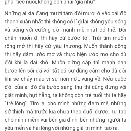
phải tiếc nuối, không còn phải "giá như".
Những ai kia đang mười tám đôi mươi ở vào cái độ
thanh xuân nhất thì không có lí gì lại không yêu sống
và sống với cường độ mạnh mẽ nhất có thể. Đôi
chân muốn đi thì hãy cứ bước tới. Trái tim muốn
rộng mở thì hãy cứ yêu thương. Muốn thành công
thì hãy dám ước mơ và thực hiện ước mơ cho dù
đôi khi là dại khờ. Muốn cứng cáp thì mạnh dạn
bước lên sỏi đá với tất cả sự dũng cảm cho dù đôi
khi sẽ chảy máu vì sự non nớt, vụng về. Nếu cuộc
đời của ai đó đã bước sang thu thì cũng đừng vội
giật mình, hụt hẫng, ta không còn trẻ tuổi thì ta hãy
"trẻ lòng". Tìm lại cho mình những đam mê, những
sở thích mà trước kia chưa theo đuổi được. Tự tạo
cho mình niềm vui bên gia đình, bên những người ta
yêu mến và hài lòng với những giá trị mình tạo ra.