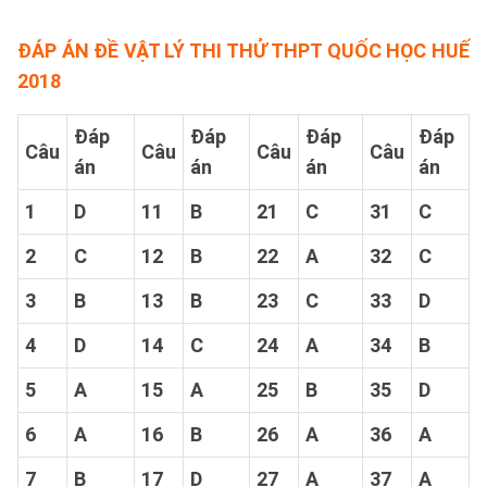
ĐÁP ÁN ĐỀ VẬT LÝ THI THỬ THPT QUỐC HỌC HUẾ
2018
Đáp
Đáp
Đáp
Đáp
Câu
Câu
Câu
Câu
án
án
án
án
1
D
11
B
21
C
31
C
2
C
12
B
22
A
32
C
3
B
13
B
23
C
33
D
4
D
14
C
24
A
34
B
5
A
15
A
25
B
35
D
6
A
16
B
26
A
36
A
7
B
17
D
27
A
37
A