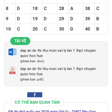
8
D
18
C
28
A
38
C
9
D
19
D
29
D
39
B
10
C
20
C
30
D
40
B
TẢI VỀ
dap an de thi thu mon vat ly lan 1 thpt chuyen
quoc hoc hue
(phien ban .doc)
dap an de thi thu mon vat ly lan 1 thpt chuyen
quoc hoc hue
(phien ban .pdf)
CÓ THỂ BẠN QUAN TÂM
Đề thi thử quốc gia 2018 môn Vật lý - THPT Phụ Dực