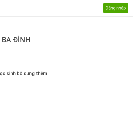
Đăng nhập
 BA ĐÌNH
học sinh bổ sung thêm