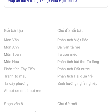
Đáp án bài 4 trang 18 sgk Hóa Học lớp 10
Giải bài tập
Chủ đề nổi bật
Môn Văn
Phân tích Việt Bắc
Môn Anh
Bài văn tả mẹ
Môn Toán
Tả con mèo
Môn Hóa
Phân tích bài thơ Tỏ lòng
Phân tích Tây Tiến
Phân tích Đất nước
Tranh tô màu
Phân tích Hai đứa trẻ
Tả cây phượng
Định hướng nghề nghiệp
About us on about.me
Soạn văn 6
Chủ đề mới