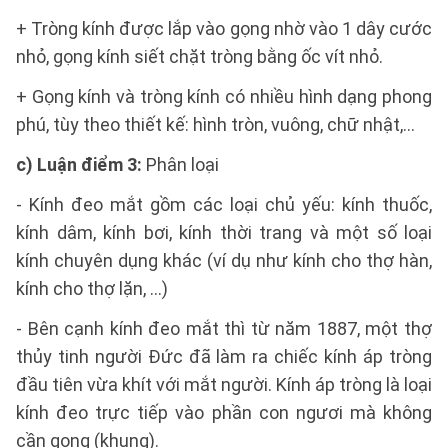
+ Tròng kính được lắp vào gọng nhờ vào 1 dây cước
nhỏ, gọng kính siết chặt tròng bằng ốc vít nhỏ.
+ Gọng kính và tròng kính có nhiều hình dạng phong
phú, tùy theo thiết kế: hình tròn, vuông, chữ nhật,…
c) Luận điểm 3:
Phân loại
- Kính đeo mắt gồm các loại chủ yếu: kính thuốc,
kính dâm, kính bơi, kính thời trang và một số loại
kính chuyên dụng khác (ví dụ như kính cho thợ hàn,
kính cho thợ lặn, …)
- Bên cạnh kính đeo mắt thì từ năm 1887, một thợ
thủy tinh người Đức đã làm ra chiếc kính áp tròng
đầu tiên vừa khít với mắt người. Kính áp tròng là loại
kính đeo trực tiếp vào phần con ngươi mà không
cần gọng (khung).