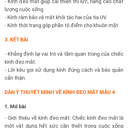
- Kính đeo mắt giúp cải thiện thị lực, nâng cao chất
lượng cuộc sống.
- Kính râm bảo vệ mắt khỏi tác hại của tia UV.
- Kính thời trang góp phần tô điểm cho khuôn mặt.
3. KẾT BÀI
- Khẳng định lại vai trò và tầm quan trọng của chiếc
kính đeo mắt.
- Lời kêu gọi sử dụng kính đúng cách và bảo quản
cẩn thận.
DÀN Ý THUYẾT MINH VỀ KÍNH ĐEO MẮT
MẪU 4
1. Mở bài
- Giới thiệu về kính đeo mắt: Chiếc kính đeo mắt là
một vật dụng hết sức cần thiết trong cuộc sống