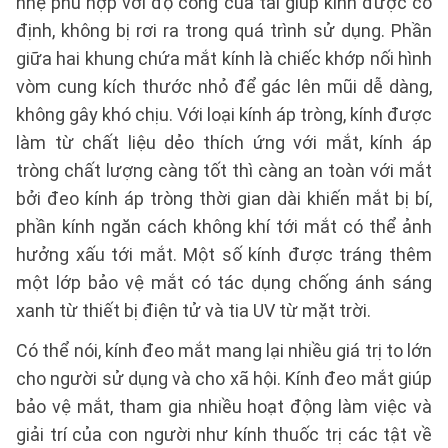
nhẹ phù hợp với độ cong của tai giúp kính được cố
định, không bị rơi ra trong quá trình sử dụng. Phần
giữa hai khung chứa mắt kính là chiếc khớp nối hình
vòm cung kích thước nhỏ để gác lên mũi dễ dàng,
không gây khó chịu. Với loại kính áp tròng, kính được
làm từ chất liệu dẻo thích ứng với mắt, kính áp
tròng chất lượng càng tốt thì càng an toàn với mắt
bởi đeo kính áp tròng thời gian dài khiến mắt bị bí,
phần kính ngăn cách không khí tới mắt có thể ảnh
hưởng xấu tới mắt. Một số kính được tráng thêm
một lớp bảo vệ mắt có tác dụng chống ánh sáng
xanh từ thiết bị điện tử và tia UV từ mặt trời.
Có thể nói, kính đeo mắt mang lại nhiều giá trị to lớn
cho người sử dụng và cho xã hội. Kính đeo mắt giúp
bảo vệ mắt, tham gia nhiều hoạt động làm việc và
giải trí của con người như kính thuốc trị các tật về