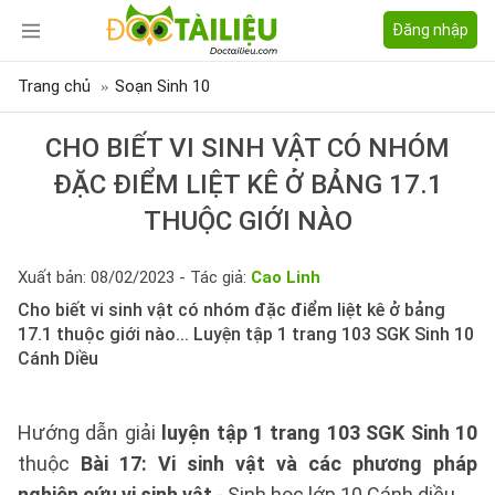
Đăng nhập
Trang chủ
Soạn Sinh 10
CHO BIẾT VI SINH VẬT CÓ NHÓM
ĐẶC ĐIỂM LIỆT KÊ Ở BẢNG 17.1
THUỘC GIỚI NÀO
Xuất bản: 08/02/2023 - Tác giả:
Cao Linh
Cho biết vi sinh vật có nhóm đặc điểm liệt kê ở bảng
17.1 thuộc giới nào... Luyện tập 1 trang 103 SGK Sinh 10
Cánh Diều
Hướng dẫn giải
luyện tập 1 trang 103 SGK Sinh 10
thuộc
Bài 17: Vi sinh vật và các phương pháp
nghiên cứu vi sinh vật
- Sinh học lớp 10 Cánh diều.