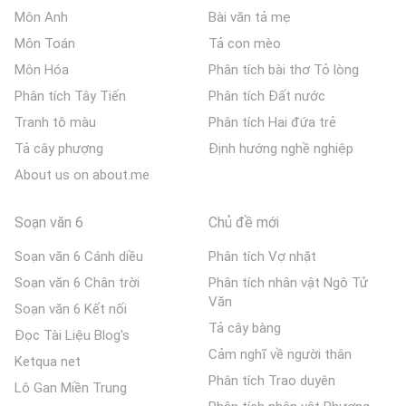
Môn Anh
Bài văn tả mẹ
Môn Toán
Tả con mèo
Môn Hóa
Phân tích bài thơ Tỏ lòng
Phân tích Tây Tiến
Phân tích Đất nước
Tranh tô màu
Phân tích Hai đứa trẻ
Tả cây phượng
Định hướng nghề nghiệp
About us on about.me
Soạn văn 6
Chủ đề mới
Soạn văn 6 Cánh diều
Phân tích Vợ nhặt
Soạn văn 6 Chân trời
Phân tích nhân vật Ngô Tử
Văn
Soạn văn 6 Kết nối
Tả cây bàng
Đọc Tài Liệu Blog's
Cảm nghĩ về người thân
Ketqua net
Phân tích Trao duyên
Lô Gan Miền Trung