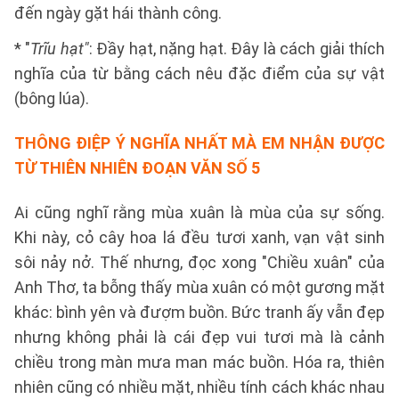
đến ngày gặt hái thành công.
* "
Trĩu hạt"
: Đầy hạt, nặng hạt. Đây là cách giải thích
nghĩa của từ bằng cách nêu đặc điểm của sự vật
(bông lúa).
THÔNG ĐIỆP Ý NGHĨA NHẤT MÀ EM NHẬN ĐƯỢC
TỪ THIÊN NHIÊN
ĐOẠN VĂN SỐ 5
Ai cũng nghĩ rằng mùa xuân là mùa của sự sống.
Khi này, cỏ cây hoa lá đều tươi xanh, vạn vật sinh
sôi nảy nở. Thế nhưng, đọc xong "Chiều xuân" của
Anh Thơ, ta bỗng thấy mùa xuân có một gương mặt
khác: bình yên và đượm buồn. Bức tranh ấy vẫn đẹp
nhưng không phải là cái đẹp vui tươi mà là cảnh
chiều trong màn mưa man mác buồn. Hóa ra, thiên
nhiên cũng có nhiều mặt, nhiều tính cách khác nhau