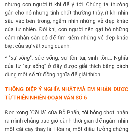
nhưng con người ít khi để ý tới. Chúng ta thường
gán cho nó những tính chất thường thấy, ít khi nhìn
sâu vào bên trong, ngắm nhìn những vẻ đẹp khác
của tự nhiên. Đôi khi, con người nên gạt bỏ những
cảm nhận sẵn có để tìm kiếm những vẻ đẹp khác
biệt của sự vật xung quanh.
* "
sự sống
": sức sống, sự tồn tại, sinh tồn,... Nghĩa
của từ "sự sống" ở đây được giải thích bằng cách
dùng một số từ đồng nghĩa để giải thích.
THÔNG ĐIỆP Ý NGHĨA NHẤT MÀ EM NHẬN ĐƯỢC
TỪ THIÊN NHIÊN
ĐOẠN VĂN SỐ 6
Đọc xong "Cõi lá" của Đỗ Phấn, tôi bỗng chợt nhận
ra mình chẳng bao giờ dành thời gian để ngắm nhìn
một cái cây thay lá. Hóa ra, một điều tưởng chừng