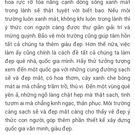
hoa rực rỡ tỏa nắng cạnh dòng sông xanh mát
trong lành sẽ thật tuyệt vời biết bao. Nếu môi
trường luôn xanh mát, không khi luôn trong lành thì
ý thức con người càng được thư giãn giải trí và
mừng quýnh. Bảo vệ môi trường cũng giúp tâm hồn
tất cả chúng ta thêm giàu đẹp. Hơn thế nữa, việc
làm ấy cũng chính là cách đề tất cả chúng ta làm
đẹp quê nhà, quốc gia mình. Hãy thử tưởng tượng
xem đến một quốc gia với những cung đường sạch
sẽ và đẹp mắt, có hoa thơm, cây xanh che bóng
mát ai mà chẳng trầm trồ, thú vị. Đến một vùng quê
yên ả, những ngõ làng chật hẹp mà thật sạch, tinh
tươm ai mà chẳng kinh ngạc, thán phục. Môi trường
càng sạch sẽ và đẹp mắt càng cho thấy vẻ đẹp ý
thức con người, góp thêm phần thiết kế xây dựng
quốc gia văn minh, giàu đẹp.