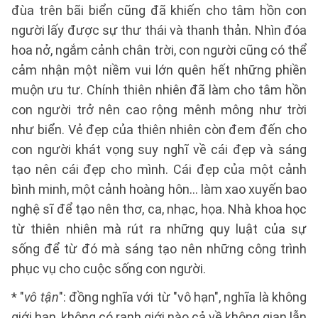
đùa trên bãi biển cũng đã khiến cho tâm hồn con
người lấy được sự thư thái và thanh thản. Nhìn đóa
hoa nở, ngắm cảnh chân trời, con người cũng có thể
cảm nhận một niềm vui lớn quên hết những phiền
muộn ưu tư. Chính thiên nhiên đã làm cho tâm hồn
con người trở nên cao rộng mênh mông như trời
như biển. Vẻ đẹp của thiên nhiên còn đem đến cho
con người khát vọng suy nghĩ về cái đẹp và sáng
tạo nên cái đẹp cho mình. Cái đẹp của một cảnh
bình minh, một cảnh hoàng hôn… làm xao xuyến bao
nghệ sĩ để tạo nên thơ, ca, nhạc, họa. Nhà khoa học
từ thiên nhiên mà rút ra những quy luật của sự
sống để từ đó mà sáng tạo nên những công trình
phục vụ cho cuộc sống con người.
* "
vô tận
": đồng nghĩa với từ "vô hạn", nghĩa là không
giới hạn, không có ranh giới nào cả về không gian lẫn