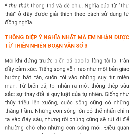
* thư thái
: thong thả và dễ chịu. Nghĩa của từ "thư
thái" ở đây được giải thích theo cách sử dụng từ
đồng nghĩa.
THÔNG ĐIỆP Ý NGHĨA NHẤT MÀ EM NHẬN ĐƯỢC
TỪ THIÊN NHIÊN
ĐOẠN VĂN SỐ 3
Mỗi khi đứng trước biển cả bao la, lòng tôi lại tràn
đầy cảm xúc. Tiếng sóng vỗ rì rào như một bản giao
hưởng bất tận, cuốn tôi vào những suy tư miên
man. Từ biển cả, tôi nhận ra một thông điệp sâu
sắc: sự thay đổi là quy luật của tự nhiên. Giống như
thủy triều lên xuống, cuộc sống cũng có những
thăng trầm. Những cơn sóng lớn có thể nhấn chìm
ta vào đáy sâu, nhưng rồi chúng cũng sẽ rút đi để
nhường chỗ cho những con sóng mới. Điều quan