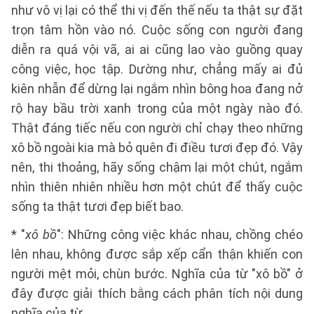
như vô vị lại có thể thi vị đến thế nếu ta thật sự đặt
trọn tâm hồn vào nó. Cuộc sống con người đang
diễn ra quá vội vã, ai ai cũng lao vào guồng quay
công việc, học tập. Dường như, chẳng mấy ai đủ
kiên nhẫn để dừng lại ngắm nhìn bông hoa đang nở
rộ hay bầu trời xanh trong của một ngày nào đó.
Thật đáng tiếc nếu con người chỉ chạy theo những
xô bồ ngoài kia mà bỏ quên đi điều tươi đẹp đó. Vậy
nên, thi thoảng, hãy sống chậm lại một chút, ngắm
nhìn thiên nhiên nhiều hơn một chút để thấy cuộc
sống ta thật tươi đẹp biết bao.
* "
xô bồ
": Những công việc khác nhau, chồng chéo
lên nhau, không được sắp xếp cẩn thận khiến con
người mệt mỏi, chùn bước. Nghĩa của từ "xô bồ" ở
đây được giải thích bằng cách phân tích nội dung
nghĩa của từ.