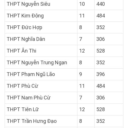
THPT Nguyễn Siêu
10
440
THPT Kim Động
11
484
THPT Đức Hợp
8
352
THPT Nghĩa Dân
7
306
THPT Ân Thi
12
528
THPT Nguyễn Trung Ngạn
8
352
THPT Phạm Ngũ Lão
9
396
THPT Phù Cừ
11
484
THPT Nam Phù Cừ
7
306
THPT Tiên Lữ
12
528
THPT Trần Hưng Đạo
8
352