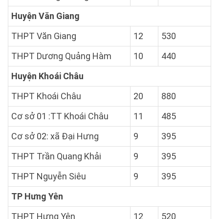
Huyện Văn Giang
THPT Văn Giang
12
530
THPT Dương Quảng Hàm
10
440
Huyện Khoái Châu
THPT Khoái Châu
20
880
Cơ sở 01 :TT Khoái Châu
11
485
Cơ sở 02: xã Đại Hưng
9
395
THPT Trần Quang Khải
9
395
THPT Nguyễn Siêu
9
395
TP Hưng Yên
THPT Hưng Yên
12
520