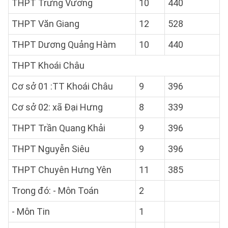
THPT Trưng Vương
10
440
THPT Văn Giang
12
528
THPT Dương Quảng Hàm
10
440
THPT Khoái Châu
Cơ sở 01 :TT Khoái Châu
9
396
Cơ sở 02: xã Đại Hưng
8
339
THPT Trần Quang Khải
9
396
THPT Nguyễn Siêu
9
396
THPT Chuyên Hưng Yên
11
385
Trong đó: - Môn Toán
2
- Môn Tin
1