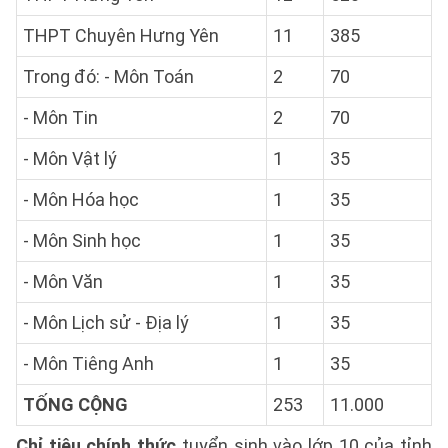
THPT Chuyên Hưng Yên
11
385
Trong đó: - Môn Toán
2
70
- Môn Tin
2
70
- Môn Vật lý
1
35
- Môn Hóa học
1
35
- Môn Sinh học
1
35
- Môn Văn
1
35
- Môn Lịch sử - Địa lý
1
35
- Môn Tiêng Anh
1
35
TỐNG CỘNG
253
11.000
Chỉ tiêu chính thức
tuyển sinh vào lớp 10 của tỉnh