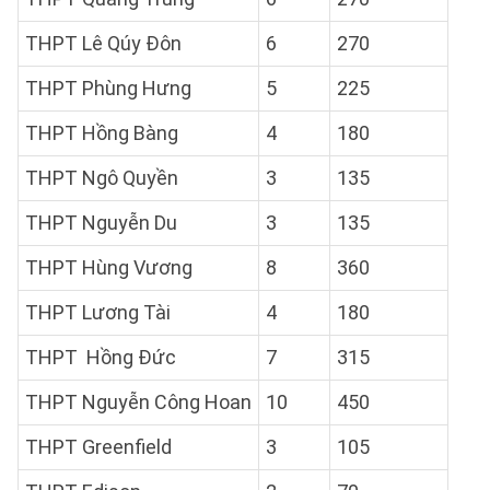
THPT Lê Qúy Đôn
6
270
THPT Phùng Hưng
5
225
THPT Hồng Bàng
4
180
THPT Ngô Quyền
3
135
THPT Nguyễn Du
3
135
THPT Hùng Vương
8
360
THPT Lương Tài
4
180
THPT Hồng Đức
7
315
THPT Nguyễn Công Hoan
10
450
THPT Greenfield
3
105