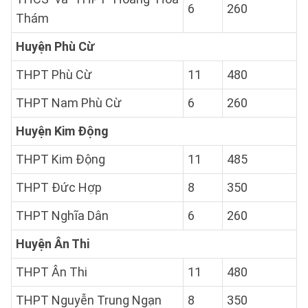
6
260
Thám
Huyện Phù Cừ
THPT Phù Cừ
11
480
THPT Nam Phù Cừ
6
260
Huyện Kim Động
THPT Kim Động
11
485
THPT Đức Hợp
8
350
THPT Nghĩa Dân
6
260
Huyện Ân Thi
THPT Ân Thi
11
480
THPT Nguyễn Trung Ngạn
8
350