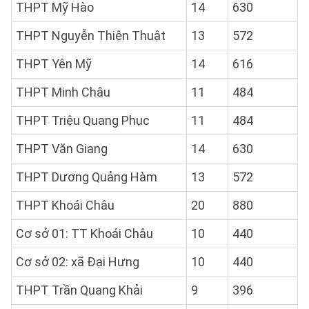
THPT Mỹ Hào
14
630
THPT Nguyễn Thiện Thuật
13
572
THPT Yên Mỹ
14
616
THPT Minh Châu
11
484
THPT Triệu Quang Phục
11
484
THPT Văn Giang
14
630
THPT Dương Quảng Hàm
13
572
THPT Khoái Châu
20
880
Cơ sở 01: TT Khoái Châu
10
440
Cơ sở 02: xã Đại Hưng
10
440
THPT Trần Quang Khải
9
396