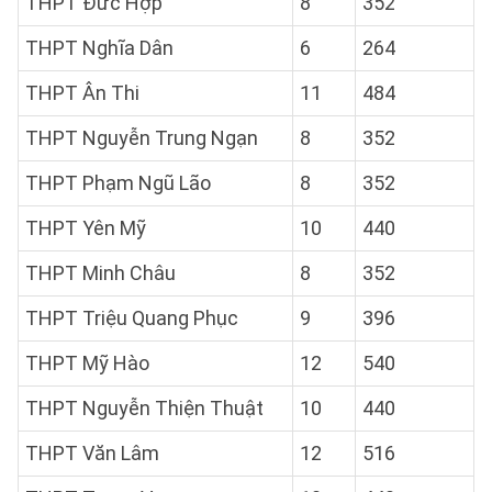
THPT Đức Hợp
8
352
THPT Nghĩa Dân
6
264
THPT Ân Thi
11
484
THPT Nguyễn Trung Ngạn
8
352
THPT Phạm Ngũ Lão
8
352
THPT Yên Mỹ
10
440
THPT Minh Châu
8
352
THPT Triệu Quang Phục
9
396
THPT Mỹ Hào
12
540
THPT Nguyễn Thiện Thuật
10
440
THPT Văn Lâm
12
516