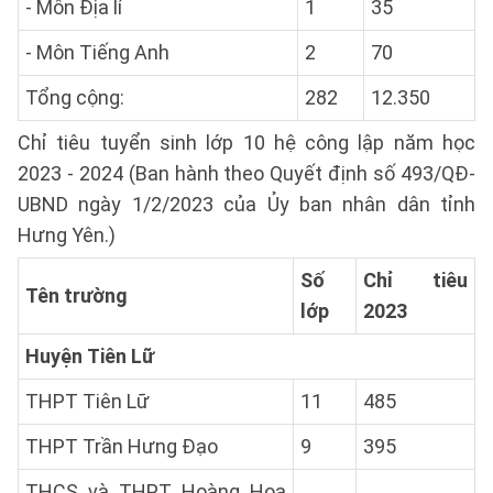
- Môn Địa lí
1
35
- Môn Tiếng Anh
2
70
Tổng cộng:
282
12.350
Chỉ tiêu tuyển sinh lớp 10 hệ công lập năm học
2023 - 2024 (Ban hành theo Quyết định số 493/QĐ-
UBND ngày 1/2/2023 của Ủy ban nhân dân tỉnh
Hưng Yên.)
Số
Chỉ tiêu
Tên trường
lớp
2023
Huyện Tiên Lữ
THPT Tiên Lữ
11
485
THPT Trần Hưng Đạo
9
395
THCS và THPT Hoàng Hoa