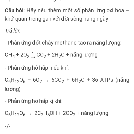
Câu hỏi:
Hãy nêu thêm một số phản ứng oxi hóa –
khử quan trọng gắn với đời sống hằng ngày
Trả lời:
- Phản ứng đốt cháy methane tạo ra năng lượng:
CH
+ 2O
CO
+ 2H
O + năng lượng
4
2
2
2
- Phản ứng hô hấp hiếu khí:
C
H
O
+ 6O
→ 6CO
+ 6H
O + 36 ATPs (năng
6
12
6
2
2
2
lượng)
- Phản ứng hô hấp kị khí:
C
H
O
→ 2C
H
OH + 2CO
+ năng lượng
6
12
6
2
5
2
-/-