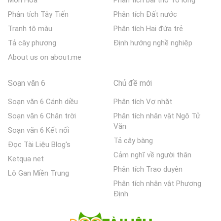
Môn Hóa
Phân tích bài thơ Tỏ lòng
Phân tích Tây Tiến
Phân tích Đất nước
Tranh tô màu
Phân tích Hai đứa trẻ
Tả cây phượng
Định hướng nghề nghiệp
About us on about.me
Soạn văn 6
Chủ đề mới
Soạn văn 6 Cánh diều
Phân tích Vợ nhặt
Soạn văn 6 Chân trời
Phân tích nhân vật Ngô Tử
Văn
Soạn văn 6 Kết nối
Tả cây bàng
Đọc Tài Liệu Blog's
Cảm nghĩ về người thân
Ketqua net
Phân tích Trao duyên
Lô Gan Miền Trung
Phân tích nhân vật Phương
Định