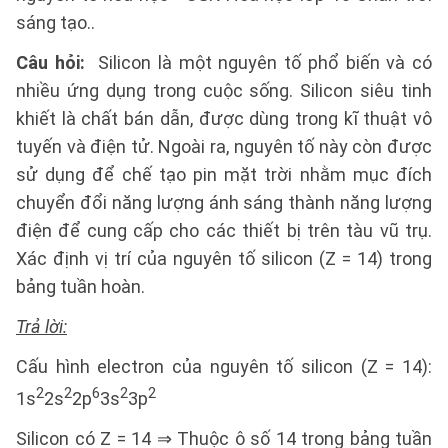
sáng tạo..
Câu hỏi:
Silicon là một nguyên tố phổ biến và có
nhiều ứng dụng trong cuộc sống. Silicon siêu tinh
khiết là chất bán dẫn, được dùng trong kĩ thuật vô
tuyến và điện tử. Ngoài ra, nguyên tố này còn được
sử dụng để chế tạo pin mặt trời nhằm mục đích
chuyển đổi năng lượng ánh sáng thành năng lượng
điện để cung cấp cho các thiết bị trên tàu vũ trụ.
Xác định vị trí của nguyên tố silicon (Z = 14) trong
bảng tuần hoàn.
Trả lời:
Cấu hình electron của nguyên tố silicon (Z = 14):
2
2
6­
2
2
1s
2s
2p
3s
3p
Silicon có Z = 14 ⇒ Thuộc ô số 14 trong bảng tuần