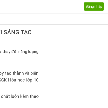
Đăng nhập
I SÁNG TẠO
ự thay đổi năng lượng
py tạo thành và biến
 SGK Hóa học lớp 10
 chất luôn kèm theo