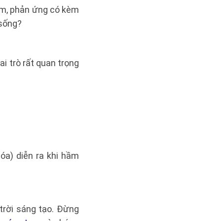
 em, phản ứng có kèm
 sống?
i trò rất quan trọng
hóa) diễn ra khi hầm
trời sáng tạo. Đừng