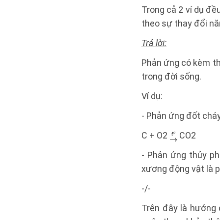
Trong cả 2 ví dụ đề
theo sự thay đổi nă
Trả lời:
Phản ứng có kèm the
trong đời sống.
Ví dụ:
- Phản ứng đốt cháy
C + O2
CO2
- Phản ứng thủy phâ
xương động vật là p
-/-
Trên đây là hướng 