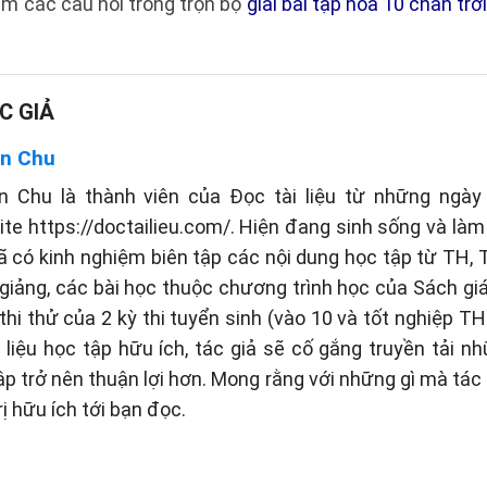
m các câu hỏi trong trọn bộ
giải bài tập hóa 10 chân trờ
C GIẢ
n Chu
n Chu là thành viên của Đọc tài liệu từ những ngày 
te https://doctailieu.com/. Hiện đang sinh sống và làm 
ã có kinh nghiệm biên tập các nội dung học tập từ TH
 giảng, các bài học thuộc chương trình học của Sách g
thi thử của 2 kỳ thi tuyển sinh (vào 10 và tốt nghiệp TH
liệu học tập hữu ích, tác giả sẽ cố gắng truyền tải n
tập trở nên thuận lợi hơn. Mong rằng với những gì mà tá
rị hữu ích tới bạn đọc.