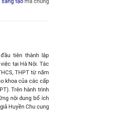
i sáng tạo
mà chúng
đầu tiên thành lập
việc tại Hà Nội. Tác
, THCS, THPT từ năm
iáo khoa của các cấp
PT). Trên hành trình
hững nội dung bổ ích
c giả Huyền Chu cung