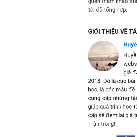
quên tham khảo thê
tôi đã tổng hợp.
GIỚI THIỆU VỀ TÁ
Huyề
Huyề
websi
giả đ
2018. Đó là các bài
học, là các mẫu đề 
cung cấp những tài 
giúp quá trình học 
cấp sẽ đem lại giá t
Trân trọng!