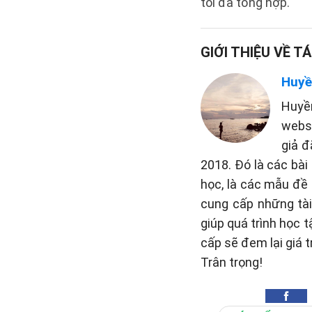
tôi đã tổng hợp.
GIỚI THIỆU VỀ TÁ
Huyề
Huyề
websi
giả đ
2018. Đó là các bài
học, là các mẫu đề 
cung cấp những tài 
giúp quá trình học 
cấp sẽ đem lại giá t
Trân trọng!