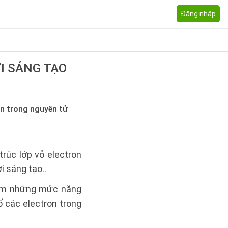
Đăng nhập
I SÁNG TẠO
on trong nguyên tử
rúc lớp vỏ electron
i sáng tạo..
iếm những mức năng
 các electron trong