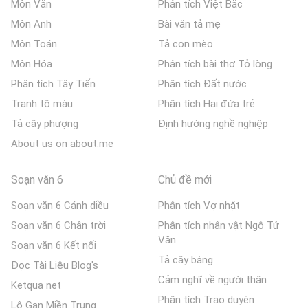
Môn Văn
Phân tích Việt Bắc
Môn Anh
Bài văn tả mẹ
Môn Toán
Tả con mèo
Môn Hóa
Phân tích bài thơ Tỏ lòng
Phân tích Tây Tiến
Phân tích Đất nước
Tranh tô màu
Phân tích Hai đứa trẻ
Tả cây phượng
Định hướng nghề nghiệp
About us on about.me
Soạn văn 6
Chủ đề mới
Soạn văn 6 Cánh diều
Phân tích Vợ nhặt
Soạn văn 6 Chân trời
Phân tích nhân vật Ngô Tử
Văn
Soạn văn 6 Kết nối
Tả cây bàng
Đọc Tài Liệu Blog's
Cảm nghĩ về người thân
Ketqua net
Phân tích Trao duyên
Lô Gan Miền Trung