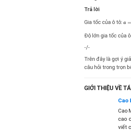
Trả lời
Gia tốc của ô tô:
Độ lớn gia tốc của ô 
-/-
Trên đây là gợi ý g
câu hỏi trong trọn 
GIỚI THIỆU VỀ TÁ
Cao 
Cao M
cao c
viết 