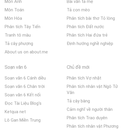
Môn Anh
Bài văn tả mẹ
Môn Toán
Tả con mèo
Môn Hóa
Phân tích bài thơ Tỏ lòng
Phân tích Tây Tiến
Phân tích Đất nước
Tranh tô màu
Phân tích Hai đứa trẻ
Tả cây phượng
Định hướng nghề nghiệp
About us on about.me
Soạn văn 6
Chủ đề mới
Soạn văn 6 Cánh diều
Phân tích Vợ nhặt
Soạn văn 6 Chân trời
Phân tích nhân vật Ngô Tử
Văn
Soạn văn 6 Kết nối
Tả cây bàng
Đọc Tài Liệu Blog's
Cảm nghĩ về người thân
Ketqua net
Phân tích Trao duyên
Lô Gan Miền Trung
Phân tích nhân vật Phương