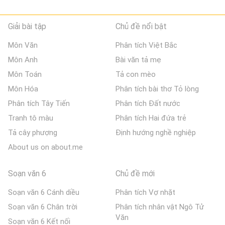
Giải bài tập
Chủ đề nổi bật
Môn Văn
Phân tích Việt Bắc
Môn Anh
Bài văn tả mẹ
Môn Toán
Tả con mèo
Môn Hóa
Phân tích bài thơ Tỏ lòng
Phân tích Tây Tiến
Phân tích Đất nước
Tranh tô màu
Phân tích Hai đứa trẻ
Tả cây phượng
Định hướng nghề nghiệp
About us on about.me
Soạn văn 6
Chủ đề mới
Soạn văn 6 Cánh diều
Phân tích Vợ nhặt
Soạn văn 6 Chân trời
Phân tích nhân vật Ngô Tử
Văn
Soạn văn 6 Kết nối