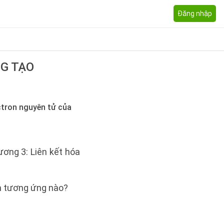
Đăng nhập
NG TẠO
ctron nguyên tử của
ương 3: Liên kết hóa
ếm tương ứng nào?