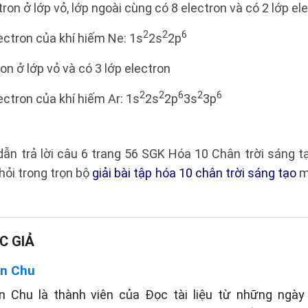
ron ở lớp vỏ, lớp ngoài cùng có 8 electron và có 2 lớp el
2
2
6
ectron của khí hiếm Ne: 1s
2s
2p
on ở lớp vỏ và có 3 lớp electron
2
2
6
2
6
ectron của khí hiếm Ar: 1s
2s
2p
3s
3p
dẫn trả lời câu 6 trang 56 SGK Hóa 10 Chân trời sáng 
ỏi trong trọn bộ
giải bài tập hóa 10 chân trời sáng tạo
m
C GIẢ
n Chu
n Chu là thành viên của Đọc tài liệu từ những ngày 