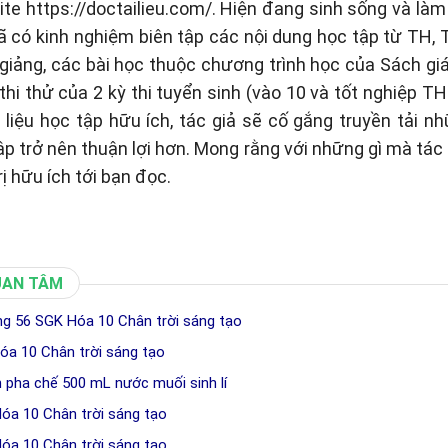
te https://doctailieu.com/. Hiện đang sinh sống và làm 
ã có kinh nghiệm biên tập các nội dung học tập từ TH
 giảng, các bài học thuộc chương trình học của Sách g
thi thử của 2 kỳ thi tuyển sinh (vào 10 và tốt nghiệp TH
liệu học tập hữu ích, tác giả sẽ cố gắng truyền tải n
tập trở nên thuận lợi hơn. Mong rằng với những gì mà tá
rị hữu ích tới bạn đọc.
UAN TÂM
ang 56 SGK Hóa 10 Chân trời sáng tạo
óa 10 Chân trời sáng tạo
h pha chế 500 mL nước muối sinh lí
Hóa 10 Chân trời sáng tạo
Hóa 10 Chân trời sáng tạo