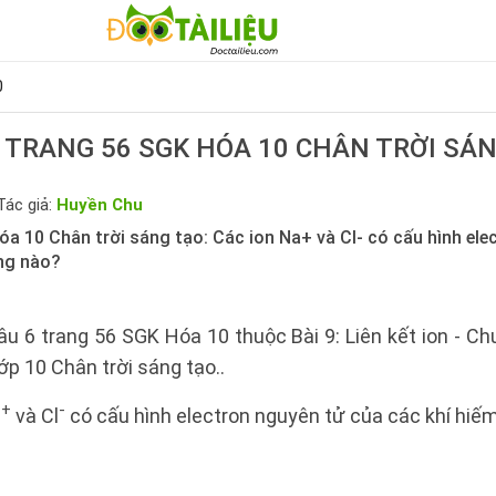
0
 TRANG 56 SGK HÓA 10 CHÂN TRỜI SÁ
Tác giả:
Huyền Chu
a 10 Chân trời sáng tạo: Các ion Na+ và Cl- có cấu hình ele
ng nào?
âu 6 trang 56 SGK Hóa 10 thuộc Bài 9: Liên kết ion - Ch
ớp 10 Chân trời sáng tạo..
+
-
a
và Cl
có cấu hình electron nguyên tử của các khí hi