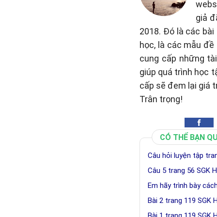
websi
giả đ
2018. Đó là các bài
học, là các mẫu đề 
cung cấp những tài 
giúp quá trình học 
cấp sẽ đem lại giá t
Trân trọng!
CÓ THỂ BẠN Q
Câu hỏi luyện tập tr
Câu 5 trang 56 SGK H
Em hãy trình bày các
Bài 2 trang 119 SGK 
Bài 1 trang 119 SGK 