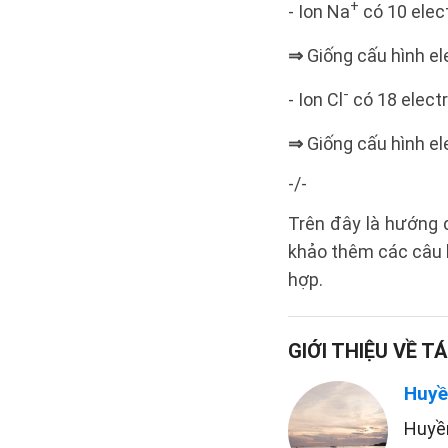
+
- Ion Na
có 10 elect
⇒
Giống cấu hình el
-
- Ion Cl
có 18 electr
⇒
Giống cấu hình el
-/-
Trên đây là hướng 
khảo thêm các câu h
hợp.
GIỚI THIỆU VỀ TÁ
Huyề
Huyề