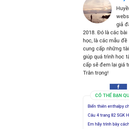
Huyề
websi
giả đ
2018. Đó là các bài
học, là các mẫu đề 
cung cấp những tài 
giúp quá trình học 
cấp sẽ đem lại giá t
Trân trọng!
CÓ THỂ BẠN Q
Biến thiên enthalpy 
Câu 4 trang 82 SGK H
Em hãy trình bày các