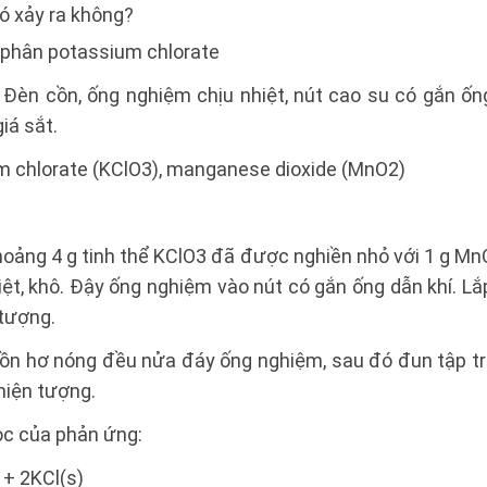
ó xảy ra không?
 phân potassium chlorate
: Đèn cồn, ống nghiệm chịu nhiệt, nút cao su có gắn ốn
giá sắt.
m chlorate (KClO3), manganese dioxide (MnO2)
hoảng 4 g tinh thể KClO3 đã được nghiền nhỏ với 1 g Mn
ệt, khô. Đậy ống nghiệm vào nút có gắn ống dẫn khí. L
 tượng.
ồn hơ nóng đều nửa đáy ống nghiệm, sau đó đun tập t
hiện tượng.
ọc của phản ứng:
 + 2KCl(s)