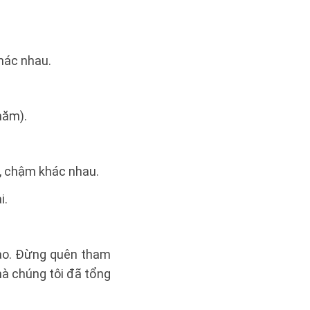
khác nhau.
năm).
h, chậm khác nhau.
i.
tạo. Đừng quên tham
à chúng tôi đã tổng