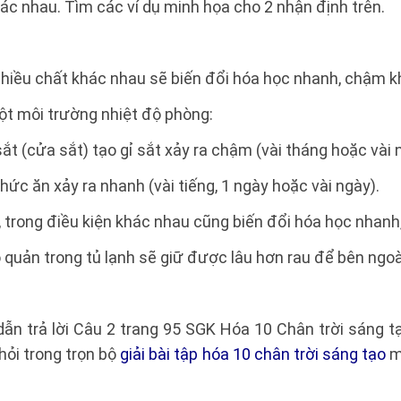
c nhau. Tìm các ví dụ minh họa cho 2 nhận định trên.
 nhiều chất khác nhau sẽ biến đổi hóa học nhanh, chậm 
ột môi trường nhiệt độ phòng:
sắt (cửa sắt) tạo gỉ sắt xảy ra chậm (vài tháng hoặc vài 
thức ăn xảy ra nhanh (vài tiếng, 1 ngày hoặc vài ngày).
, trong điều kiện khác nhau cũng biến đổi hóa học nhan
 quản trong tủ lạnh sẽ giữ được lâu hơn rau để bên ngoà
dẫn trả lời Câu 2 trang 95 SGK Hóa 10 Chân trời sáng 
ỏi trong trọn bộ
giải bài tập hóa 10 chân trời sáng tạo
m