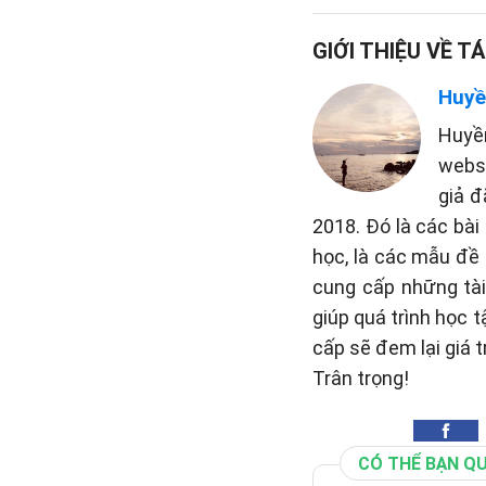
GIỚI THIỆU VỀ TÁ
Huyề
Huyề
websi
giả đ
2018. Đó là các bài
học, là các mẫu đề 
cung cấp những tài 
giúp quá trình học 
cấp sẽ đem lại giá t
Trân trọng!
CÓ THỂ BẠN Q