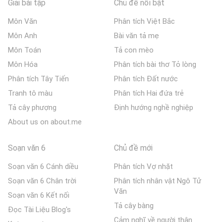
Giải bài tập
Chủ đề nổi bật
Môn Văn
Phân tích Việt Bắc
Môn Anh
Bài văn tả mẹ
Môn Toán
Tả con mèo
Môn Hóa
Phân tích bài thơ Tỏ lòng
Phân tích Tây Tiến
Phân tích Đất nước
Tranh tô màu
Phân tích Hai đứa trẻ
Tả cây phượng
Định hướng nghề nghiệp
About us on about.me
Soạn văn 6
Chủ đề mới
Soạn văn 6 Cánh diều
Phân tích Vợ nhặt
Soạn văn 6 Chân trời
Phân tích nhân vật Ngô Tử
Văn
Soạn văn 6 Kết nối
Tả cây bàng
Đọc Tài Liệu Blog's
Cảm nghĩ về người thân