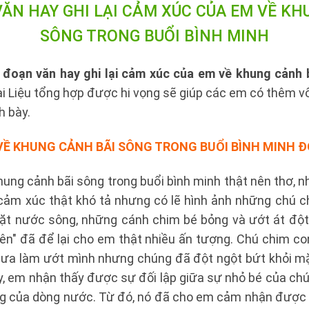
N HAY GHI LẠI CẢM XÚC CỦA EM VỀ KH
SÔNG TRONG BUỔI BÌNH MINH
ố
đoạn văn hay ghi lại cảm xúc của em về khung cảnh 
i Liệu tổng hợp được hi vọng sẽ giúp các em có thêm vố
h bày.
 VỀ KHUNG CẢNH BÃI SÔNG TRONG BUỔI BÌNH MINH 
ung cảnh bãi sông trong buổi bình minh thật nên thơ, 
cảm xúc thật khó tả nhưng có lẽ hình ảnh những chú ch
ặt nước sông, những cánh chim bé bỏng và ướt át đột
lên" đã để lại cho em thật nhiều ấn tượng. Chú chim co
 mưa làm ướt mình nhưng chúng đã đột ngột bứt khỏi 
, em nhận thấy được sự đối lập giữa sự nhỏ bé của chú
ng của dòng nước. Từ đó, nó đã cho em cảm nhận được