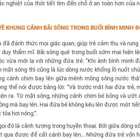
c nghiệt của thời tiết tìm đến chỗ ở an toàn hơn của 
 VỀ KHUNG CẢNH BÃI SÔNG TRONG BUỔI BÌNH MINH 
n đã đánh thức mọi giác quan, giúp trẻ cảm thụ và rung 
tư duy thẩm mĩ. Bãi sông quê trong buổi sớm mai hiện lên
 vừa mới lạ với những đứa trẻ: “Khi ánh bình minh đa
ặt sông thì cũng là lúc dòng nước khổng lồ nuốt chử
hững cánh chim bay lên giữa mênh mông sông nước thật
ông thể nói được bằng lời: “Và trước mắt hai đứa trẻ
ện ra. Từ mặt sông, những cánh chim bé bỏng và ướt á
g mà bay lên. Hai đứa bé không kêu lên được một tiến
tỏa hơi nóng.”.
gọi đó là cảnh tượng trong huyền thoại. Bởi giữa dòng 
̣t qua được để cất cánh bay lên… Những đứa trẻ vốn hiê