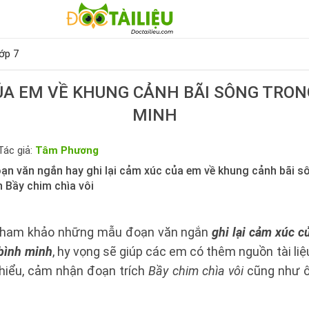
ớp 7
ỦA EM VỀ KHUNG CẢNH BÃI SÔNG TRONG
MINH
Tác giả:
Tâm Phương
 văn ngắn hay ghi lại cảm xúc của em về khung cảnh bãi s
 Bầy chim chìa vôi
 tham khảo những mẫu đoạn văn ngắn
ghi lại cảm xúc c
 bình minh
, hy vọng sẽ giúp các em có thêm nguồn tài li
 hiểu, cảm nhận đoạn trích
Bầy chim chìa vôi
cũng như ô