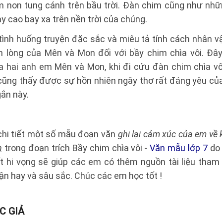
m non tung cánh trên bầu trời. Đàn chim cũng như nhữ
ay cao bay xa trên nền trời của chúng.
tình huống truyện đặc sắc và miêu tả tính cách nhân vật h
m lòng của Mên và Mon đối với bầy chim chìa vôi. Đây 
̉a hai anh em Mên và Mon, khi đi cứu đàn chim chìa vôi
cũng thấy được sự hồn nhiên ngây thơ rất đáng yêu c
́n này.
 chi tiết một số mẫu đoạn văn
ghi lại cảm xúc của em vê
h
trong đoạn trích Bầy chim chìa vôi
-
Văn mẫu lớp 7
do
iết hi vọng sẽ giúp các em có thêm nguồn tài liệu tham
n hay và sâu sắc. Chúc các em học tốt !
C GIẢ