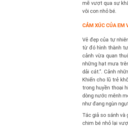
mẽ vượt qua sự khắ
vôi con nhỏ bé.
CẢM XÚC CỦA EM
Vẻ đẹp của tự nhiê
từ đó hình thành 
cảnh vừa quan thuộc
những hạt mưa trên m
dải cát.”. Cảnh n
Khiến cho lũ trẻ kh
trong huyền thoại hi
dòng nước mênh môn
như đang ngùn ngụt 
Tác giả so sánh và 
chim bé nhỏ lại vươ