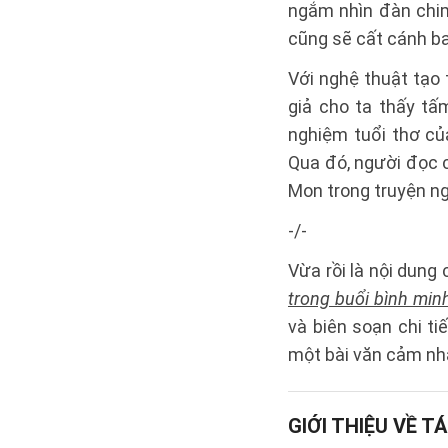
ngắm nhìn đàn chi
cũng sẽ cất cánh b
Với nghệ thuật tạo 
giả cho ta thấy tấ
nghiệm tuổi thơ cu
Qua đó, người đọc 
Mon trong truyện ngă
-/-
Vừa rồi là nội dung
trong buổi bình min
và biên soạn chi t
một bài văn cảm nhậ
GIỚI THIỆU VỀ TÁ