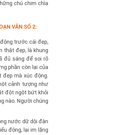
những chú chim chìa
ĐOẠN VĂN SỐ 2:
động trước cái đẹp,
 thật đẹp, là khung
̃ đủ sáng để soi rõ
ng phần còn lại của
 đẹp mà xúc động.
, một cảnh tượng như
t đột ngột bứt khỏi
g nào. Người chúng
sông nước dữ dội đàn
́u động, lại im lặng