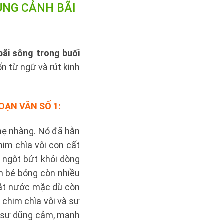
UNG CẢNH BÃI
bãi sông trong buổi
n từ ngữ và rút kinh
ĐOẠN VĂN SỐ 1:
nhẹ nhàng. Nó đã hằn
im chìa vôi con cất
 ngột bứt khỏi dòng
n bé bỏng còn nhiều
mặt nước mặc dù còn
 chim chìa vôi và sự
 sự dũng cảm, mạnh