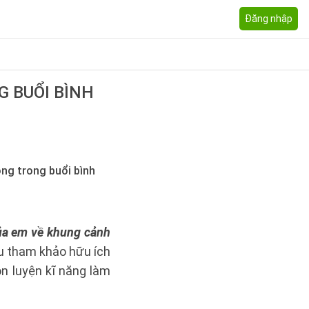
Đăng nhập
 BUỔI BÌNH
ông trong buổi bình
ủa em về khung cảnh
ệu tham khảo hữu ích
n luyện kĩ năng làm