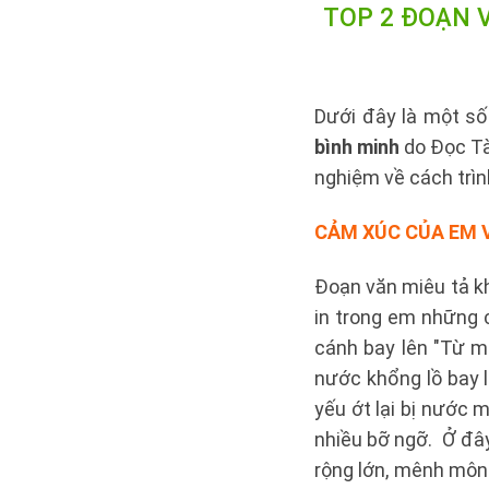
TOP 2 ĐOẠN VĂ
Dưới đây là một s
bình minh
do Đọc Tà
nghiệm về cách trìn
CẢM XÚC CỦA EM
Đoạn văn miêu tả kh
in trong em những 
cánh bay lên "Từ m
nước khổng lồ bay 
yếu ớt lại bị nước
nhiều bỡ ngỡ. Ở đây
rộng lớn, mênh mô