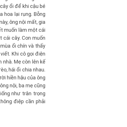
cây ổi để khi cậu bé
a hoa lại rụng. Bỗng
ày, ông nội mất, gia
ết muốn làm một cái
t cái cây. Con muốn
mùa ổi chín và thấy
iết. Khi cô gọi điện
n nhà. Mẹ còn lên kế
o, hái ổi chia nhau.
ười hiền hậu của ông
 ông nội, ba mẹ cũng
iống như trân trọng
thông điệp cần phải