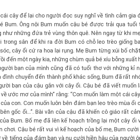
ái cây để lại cho người đọc suy nghĩ về tình cảm gia đ
bé Bum. Ông nội Bum muốn cậu bé được trải qua tuổi 
g như những đứa trẻ vùng thôn quê. Nên ngay từ khi m
i trong sân để khi ra đời Bum có chỗ leo trèo giống b
óc, cây ổi cứ ra hoa lại rụng. Mẹ Bum từng xúi bố chặt 
rồi đến một ngày kia, những chùm quả bé xíu bỗng xuất hi
gười bạn của mình cũng đã có tuổi thơ với những kỉ n
ia đình chuyển đến thành phố khác sống, Bum đã rất nhớ
gười bạn của cậu gắn với cây ổi. Cậu bé đã viết muốn 
i về ước mơ của mình” rằng: “Con muốn làm một cái câ
ũ của con. Con muốn luôn bên đám bạn leo trèo mùa ổi c
 bên gốc ổi…”. Bài văn của cậu đã khiến cô giáo rất c
của Bum. Bố mẹ đã lên kế hoạch trồng lại một cây ổi
 chơi. Cậu bé rất vui vì kế hoạch của bố mẹ, Bum cười
 về tiếng của đám bạn và nụ cười hiền hậu của người ô