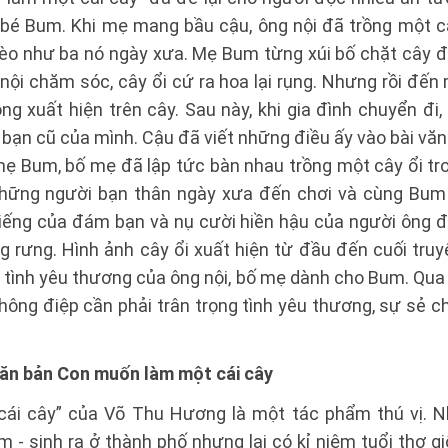
u bé Bum. Khi mẹ mang bầu cậu, ông nội đã trồng một c
rèo như ba nó ngày xưa. Mẹ Bum từng xúi bố chặt cây đi 
nội chăm sóc, cây ổi cứ ra hoa lại rụng. Nhưng rồi đến
g xuất hiện trên cây. Sau này, khi gia đình chuyển đi,
bạn cũ của mình. Cậu đã viết những điều ấy vào bài văn t
 mẹ Bum, bố mẹ đã lập tức bàn nhau trồng một cây ổi t
hững người bạn thân ngày xưa đến chơi và cùng Bum le
iếng của đám bạn và nụ cười hiền hậu của người ông đ
g rưng. Hình ảnh cây ổi xuất hiện từ đầu đến cuối tru
 tình yêu thương của ông nội, bố mẹ dành cho Bum. Qua 
hông điệp cần phải trân trọng tình yêu thương, sự sẻ c
ăn bản Con muốn làm một cái cây
ái cây” của Võ Thu Hương là một tác phẩm thú vị. N
m - sinh ra ở thành phố nhưng lại có kỉ niệm tuổi thơ