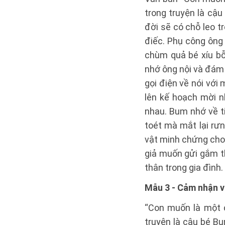
trong truyện là cậ
đời sẽ có chỗ leo t
điếc. Phụ công ông 
chùm quả bé xíu bỗn
nhớ ông nội và đám 
gọi điện về nói với
lên kế hoạch mời n
nhau. Bum nhớ về t
toét mà mắt lại rưn
vật minh chứng cho
giả muốn gửi gắm t
thân trong gia đình.
Mẫu 3 - Cảm nhận v
“Con muốn là một c
truyện là cậu bé Bu