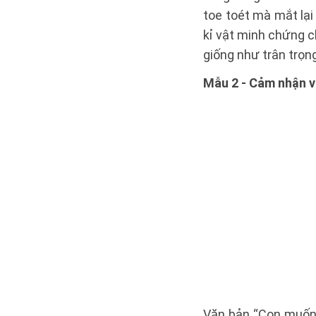
toe toét mà mắt lại
kỉ vật minh chứng c
giống như trân trọn
Mẫu 2 - Cảm nhận v
Văn bản “Con muốn 