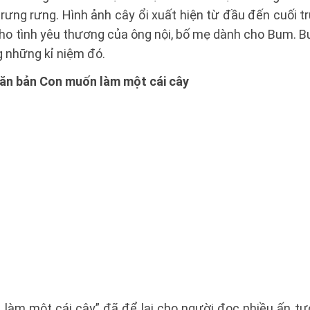
 rưng rưng. Hình ảnh cây ổi xuất hiện từ đầu đến cuối 
ho tình yêu thương của ông nội, bố mẹ dành cho Bum. Bu
g những kỉ niệm đó.
ăn bản Con muốn làm một cái cây
làm một cái cây” đã để lại cho người đọc nhiều ấn tư