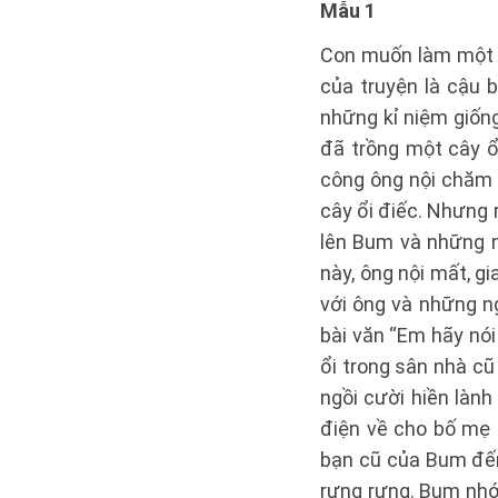
Mẫu 1
Con muốn làm một c
của truyện là cậu 
những kỉ niệm giốn
đã trồng một cây ổ
công ông nội chăm s
cây ổi điếc. Nhưng 
lên Bum và những n
này, ông nội mất, g
với ông và những n
bài văn “Em hãy nó
ổi trong sân nhà c
ngồi cười hiền lành
điện về cho bố mẹ 
bạn cũ của Bum đến
rưng rưng. Bum nhớ