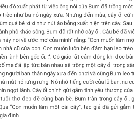
Điều đó xuất phát từ việc ông nội của Bum đã trồng một 
o trèo như ba nó ngày xưa. Nhưng đến mùa, cây ổi cứ r
m quả bé xí xi như nút áo bỗng xuất hiện trên cây. Sau n
ành phố khác sống, Bum đã rất nhớ cây ổi. Cậu bé đã vi
m hãy nói về ước mơ của mình” rằng: “Con muốn làm mộ
ân nhà cũ của con. Con muốn luôn bên đám bạn leo trèo 
ền lành bên gốc ổi…”. Cô giáo rất cảm động khi đọc bài v
bố mẹ đã lập tức bàn nhau sẽ trồng một cây ổi trong sâ
 người bạn thân ngày xưa đến chơi và cùng Bum leo trè
à mắt nó rưng rưng. Nó nhớ tiếng cười của lũ bạn, nụ c
hín ngọt lành. Cây ổi chính gửi gắm tình yêu thương của
tuổi thơ đẹp đẽ cùng bạn bè. Bum trân trọng cây ổi, g
Qua “Con muốn làm một cái cây”, tác giả đã gửi gắm 
gia đình.