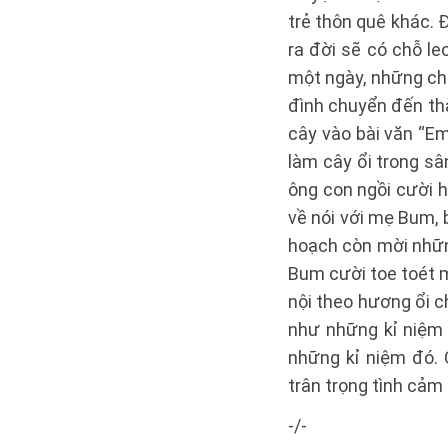
trẻ thôn quê khác. 
ra đời sẽ có chỗ le
một ngày, những chù
đình chuyển đến th
cây vào bài văn “E
làm cây ổi trong s
ông con ngồi cười hi
về nói với mẹ Bum, 
hoạch còn mời những
Bum cười toe toét m
nội theo hương ổi c
như những kỉ niệm 
những kỉ niệm đó. 
trân trọng tình cảm 
-/-