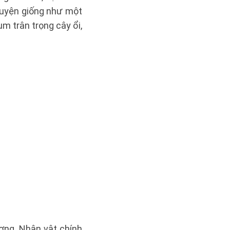
truyện giống như một
m trân trọng cây ổi,
ợng. Nhân vật chính