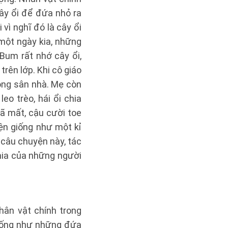
ây ổi để đứa nhỏ ra
vì nghĩ đó là cây ổi
 một ngày kia, những
 Bum rất nhớ cây ổi,
rên lớp. Khi cô giáo
rong sân nhà. Mẹ còn
o trèo, hái ổi chia
ã mất, cậu cười toe
yện giống như một kỉ
câu chuyện này, tác
hia của những người
hân vật chính trong
 giống như những đứa