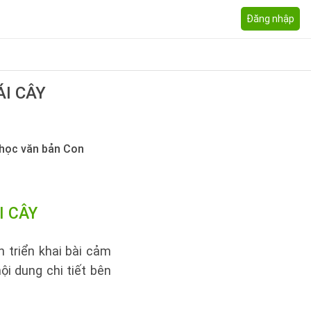
Đăng nhập
I CÂY
 học văn bản Con
 CÂY
 triển khai bài cảm
i dung chi tiết bên