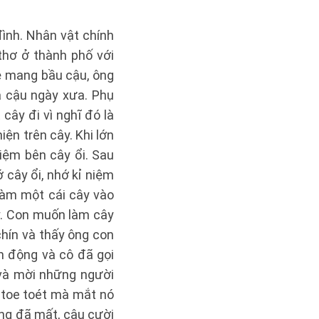
ình. Nhân vật chính
thơ ở thành phố với
ẹ mang bầu cậu, ông
a cậu ngày xưa. Phụ
cây đi vì nghĩ đó là
ện trên cây. Khi lớn
iệm bên cây ổi. Sau
 cây ổi, nhớ kỉ niệm
làm một cái cây vào
y. Con muốn làm cây
hín và thấy ông con
ảm động và cô đã gọi
 và mời những người
 toe toét mà mắt nó
ng đã mất, cậu cười