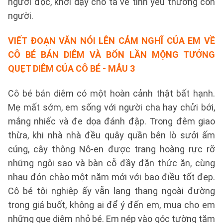
người đọc, khơi dậy cho ta về tình yêu thương con
người.
VIẾT ĐOẠN VĂN NÓI LÊN CẢM NGHĨ CỦA EM VỀ
CÔ BÉ BÁN DIÊM VÀ BỐN LẦN MỘNG TƯỞNG
QUẸT DIÊM CỦA CÔ BÉ - MẪU 3
Cô bé bán diêm có một hoàn cảnh thật bất hạnh.
Mẹ mất sớm, em sống với người cha hay chửi bới,
mắng nhiếc và đe dọa đánh đập. Trong đêm giao
thừa, khi nhà nhà đều quây quần bên lò sưởi ấm
cúng, cây thông Nô-en được trang hoàng rực rỡ
những ngôi sao và bàn cỗ đầy đặn thức ăn, cùng
nhau đón chào một năm mới với bao điều tốt đẹp.
Cô bé tội nghiệp ấy vẫn lang thang ngoài đường
trong giá buốt, không ai để ý đến em, mua cho em
những que diêm nhỏ bé. Em nép vào góc tường tăm