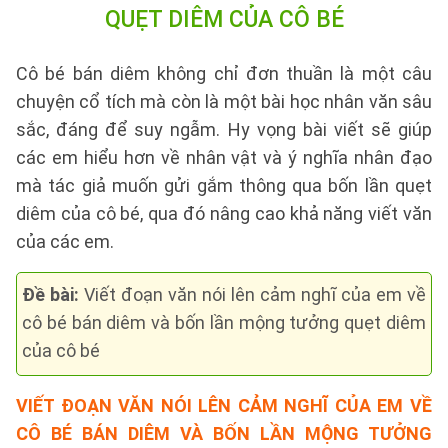
QUẸT DIÊM CỦA CÔ BÉ
Cô bé bán diêm không chỉ đơn thuần là một câu
chuyện cổ tích mà còn là một bài học nhân văn sâu
sắc, đáng để suy ngẫm. Hy vọng bài viết sẽ giúp
các em hiểu hơn về nhân vật và ý nghĩa nhân đạo
mà tác giả muốn gửi gắm thông qua bốn lần quẹt
diêm của cô bé, qua đó nâng cao khả năng viết văn
của các em.
Đề bài:
Viết đoạn văn nói lên cảm nghĩ của em về
cô bé bán diêm và bốn lần mộng tưởng quẹt diêm
của cô bé
VIẾT ĐOẠN VĂN NÓI LÊN CẢM NGHĨ CỦA EM VỀ
CÔ BÉ BÁN DIÊM VÀ BỐN LẦN MỘNG TƯỞNG