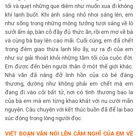
tối và quẹt những que diêm như muốn xua đi không
khí lạnh buốt. Khi ánh sáng nhỏ nhoi sáng lên, em
như sống trong những mộng tưởng tươi sáng về lò
sưởi ấm áp, bàn cỗ đầy đủ thức ăn, rồi em mơ về bà
và cùng bà bay lên cao mãi. Cuối cùng, em đã chết
trong đêm giao thừa lạnh lẽo ấy, sự ra đi của em
như sự giải thoát khỏi những tăm tối của cuộc đời.
Em được đến bên người thân ở một thế giới khác.
Nhà văn đã nâng đỡ linh hồn của cô bé đáng
thương, dường như không phải em chết mà em
đang đi vào cõi bất tử, nơi có tình thương bao la
của bà em mà em từng khao khát với nụ cười mãn
nguyện. Câu chuyện với kết thúc buồn đã để lại bao
xúc động trong lòng người đọc.
VIẾT ĐOẠN VĂN NÓI LÊN CẢM NGHĨ CỦA EM VỀ