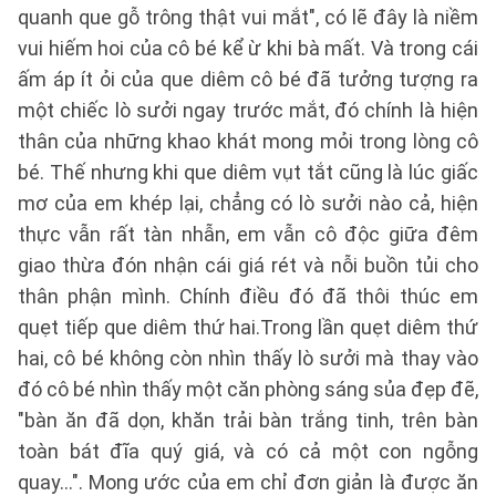
quanh que gỗ trông thật vui mắt", có lẽ đây là niềm
vui hiếm hoi của cô bé kể ừ khi bà mất. Và trong cái
ấm áp ít ỏi của que diêm cô bé đã tưởng tượng ra
một chiếc lò sưởi ngay trước mắt, đó chính là hiện
thân của những khao khát mong mỏi trong lòng cô
bé. Thế nhưng khi que diêm vụt tắt cũng là lúc giấc
mơ của em khép lại, chẳng có lò sưởi nào cả, hiện
thực vẫn rất tàn nhẫn, em vẫn cô độc giữa đêm
giao thừa đón nhận cái giá rét và nỗi buồn tủi cho
thân phận mình. Chính điều đó đã thôi thúc em
quẹt tiếp que diêm thứ hai.Trong lần quẹt diêm thứ
hai, cô bé không còn nhìn thấy lò sưởi mà thay vào
đó cô bé nhìn thấy một căn phòng sáng sủa đẹp đẽ,
"bàn ăn đã dọn, khăn trải bàn trắng tinh, trên bàn
toàn bát đĩa quý giá, và có cả một con ngỗng
quay...". Mong ước của em chỉ đơn giản là được ăn