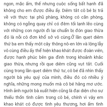
ngon, mặc ấm, thế nhưng cuộc sống bất hạnh đã
không cho em được điều ấy. Diêm tắt cô bé bị trả
về với thực tại phũ phàng, không có căn phòng,
không có ngỗng quay chỉ có đêm tối lạnh lẽo cùng
với những con người đi lại chuẩn bị đón giao thừa
đó là nỗi cô đơn khổ sở vô cùng.Ở lần quẹt diêm
thứ ba em thấy một cây thông nô-en lớn và lộng lẫy
vô cùng điều ấy thể hiện khao khát được đoàn viên,
được hạnh phúc bên gia đình trong khoảnh khắc
giao thừa, nhưng rồi que diêm cũng vụt tắt. Cuối
cùng trong lần quẹt diêm thứ tư, cô bé đã nhìn thấy
người bà yêu quý của mình, điều đó có nhiều ý
nghĩa, những mong muốn mà cô bé hằng mơ ước.
Hình ảnh người bà xuất hiện cũng là đại diện cho sự
thiếu thốn tình cảm trong cô bé, chính vì vậy em
khao khát có được tình yêu thương, hơi ấm tình