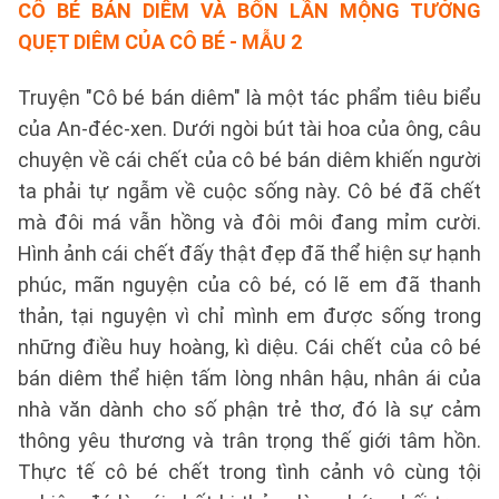
CÔ BÉ BÁN DIÊM VÀ BỐN LẦN MỘNG TƯỞNG
QUẸT DIÊM CỦA CÔ BÉ - MẪU 2
Truyện "Cô bé bán diêm" là một tác phẩm tiêu biểu
của An-đéc-xen. Dưới ngòi bút tài hoa của ông, câu
chuyện về cái chết của cô bé bán diêm khiến người
ta phải tự ngẫm về cuộc sống này. Cô bé đã chết
mà đôi má vẫn hồng và đôi môi đang mỉm cười.
Hình ảnh cái chết đấy thật đẹp đã thể hiện sự hạnh
phúc, mãn nguyện của cô bé, có lẽ em đã thanh
thản, tại nguyện vì chỉ mình em được sống trong
những điều huy hoàng, kì diệu. Cái chết của cô bé
bán diêm thể hiện tấm lòng nhân hậu, nhân ái của
nhà văn dành cho số phận trẻ thơ, đó là sự cảm
thông yêu thương và trân trọng thế giới tâm hồn.
Thực tế cô bé chết trong tình cảnh vô cùng tội