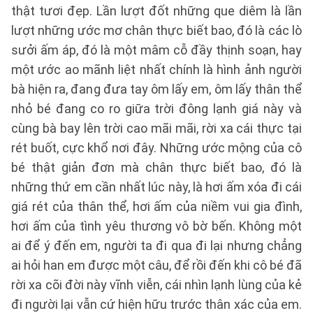
thật tươi đẹp. Lần lượt đốt những que diêm là lần
lượt những ước mơ chân thực biết bao, đó là các lò
sưởi ấm áp, đó là một mâm cỗ đầy thịnh soạn, hay
một ước ao mãnh liệt nhất chính là hình ảnh người
bà hiện ra, đang đưa tay ôm lấy em, ôm lấy thân thể
nhỏ bé đang co ro giữa trời đông lạnh giá này và
cùng bà bay lên trời cao mãi mãi, rời xa cái thực tại
rét buốt, cực khổ nơi đây. Những ước mộng của cô
bé thật giản đơn mà chân thực biết bao, đó là
những thứ em cần nhất lúc này, là hơi ấm xóa đi cái
giá rét của thân thể, hơi ấm của niềm vui gia đình,
hơi ấm của tình yêu thương vô bờ bến. Không một
ai để ý đến em, người ta đi qua đi lại nhưng chẳng
ai hỏi han em được một câu, để rồi đến khi cô bé đã
rời xa cõi đời này vĩnh viễn, cái nhìn lạnh lùng của kẻ
đi người lại vẫn cứ hiện hữu trước thân xác của em.