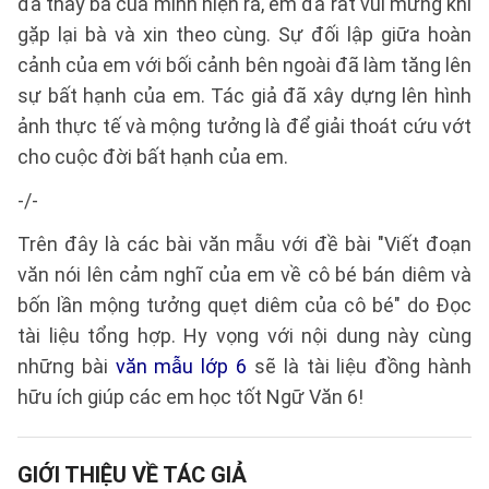
đã thấy bà của mình hiện ra, em đã rất vui mừng khi
gặp lại bà và xin theo cùng. Sự đối lập giữa hoàn
cảnh của em với bối cảnh bên ngoài đã làm tăng lên
sự bất hạnh của em. Tác giả đã xây dựng lên hình
ảnh thực tế và mộng tưởng là để giải thoát cứu vớt
cho cuộc đời bất hạnh của em.
-/-
Trên đây là các bài văn mẫu với đề bài "Viết đoạn
văn nói lên cảm nghĩ của em về cô bé bán diêm và
bốn lần mộng tưởng quẹt diêm của cô bé" do Đọc
tài liệu tổng hợp. Hy vọng với nội dung này cùng
những bài
văn mẫu lớp 6
sẽ là tài liệu đồng hành
hữu ích giúp các em học tốt Ngữ Văn 6!
GIỚI THIỆU VỀ TÁC GIẢ