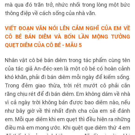
mà qua đó trăn trở, nhức nhối trong lòng một bức
thông điệp về cách sống của nhà văn.
VIẾT ĐOẠN VĂN NÓI LÊN CẢM NGHĨ CỦA EM VỀ
CÔ BÉ BÁN DIÊM VÀ BỐN LẦN MỘNG TƯỞNG
QUẸT DIÊM CỦA CÔ BÉ - MẪU 5
Nhân vật cô bé bán diêm trong tác phẩm cùng tên
của tác giả An-đéc-xen là một cô bé có hoàn cảnh
khó khăn, phải đi bán diêm mỗi ngày để kiếm sống.
Trong đêm giao thừa, trời rét mướt cô phải cắn
răng chịu rét để đi bán diêm. Em không dám về nhà
vì cả ngày trời không bán được bao diêm nào, nếu
như bây giờ về thì nhất định cha của em sẽ đánh
em. Mỗi que diêm khi em quẹt thì đều hiện ra những
điều mà em mong ước. Khi quệt que diêm thứ 4 em