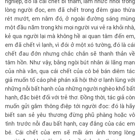
nghiệp, đó là cái chết bi thảm, làm nhức nhối trong
lòng người đọc, em đã chết trong đêm giao thừa
rét mướt, em nằm đó, ở ngoài đường sáng mùng
một đầu năm trong khi mọi người vui vẻ ra khỏi nhà,
kẻ qua người lại mà không hề ai quan tâm đến em,
em đã chết vì lạnh, vì đói ở một xó tường, đó là cái
chết đau đớn nhưng chắc chắn sẽ thanh thản về
tâm hồn. Như vậy, bằng ngòi bút nhân ái lãng mạn
của nhà văn, qua cái chết của cô bé bán diêm tác
giả muốn tố cáo phê phán xã hội thờ ơ lạnh lùng với
những nỗi bất hạnh của những người nghèo khổ bất
hạnh, đặc biệt đối với trẻ thơ. Đồng thời, tác giả còn
muốn gửi gắm thông điệp tới người đọc: đó là hãy
biết san sẻ yêu thương đừng phũ phàng hoặc vô
tình trước nỗi đau bất hạnh, cay đắng của các em
bé. Cái chết của em sẽ mãi ám ảnh trong lòng