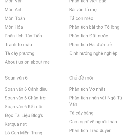
Môn Văn
Phân tích Việt Bắc
Môn Anh
Bài văn tả mẹ
Môn Toán
Tả con mèo
Môn Hóa
Phân tích bài thơ Tỏ lòng
Phân tích Tây Tiến
Phân tích Đất nước
Tranh tô màu
Phân tích Hai đứa trẻ
Tả cây phượng
Định hướng nghề nghiệp
About us on about.me
Soạn văn 6
Chủ đề mới
Soạn văn 6 Cánh diều
Phân tích Vợ nhặt
Soạn văn 6 Chân trời
Phân tích nhân vật Ngô Tử
Văn
Soạn văn 6 Kết nối
Tả cây bàng
Đọc Tài Liệu Blog's
Cảm nghĩ về người thân
Ketqua net
Phân tích Trao duyên
Lô Gan Miền Trung