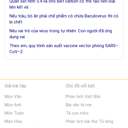
Quan sát hình 5.4 và cho biết carbon có thể tạo nên loại
liên kết và
Nếu trâu, bò ăn phải chế phẩm có chứa Baculovirus thì có
bị chết
Nêu vai trò của virus trong tự nhiên. Con người đã ứng
dụng vai
Theo em, quy trình sản xuất vaccine vector phòng SARS–
CoV–2
Giải bài tập
Chủ đề nổi bật
Môn Văn
Phân tích Việt Bắc
Môn Anh
Bài văn tả mẹ
Môn Toán
Tả con mèo
Môn Hóa
Phân tích bài thơ Tỏ lòng