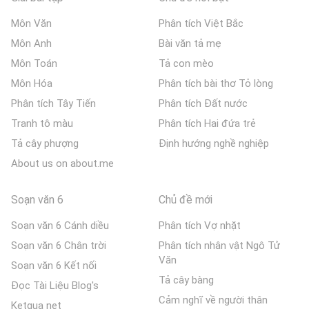
Môn Văn
Phân tích Việt Bắc
Môn Anh
Bài văn tả mẹ
Môn Toán
Tả con mèo
Môn Hóa
Phân tích bài thơ Tỏ lòng
Phân tích Tây Tiến
Phân tích Đất nước
Tranh tô màu
Phân tích Hai đứa trẻ
Tả cây phượng
Định hướng nghề nghiệp
About us on about.me
Soạn văn 6
Chủ đề mới
Soạn văn 6 Cánh diều
Phân tích Vợ nhặt
Soạn văn 6 Chân trời
Phân tích nhân vật Ngô Tử
Văn
Soạn văn 6 Kết nối
Tả cây bàng
Đọc Tài Liệu Blog's
Cảm nghĩ về người thân
Ketqua net