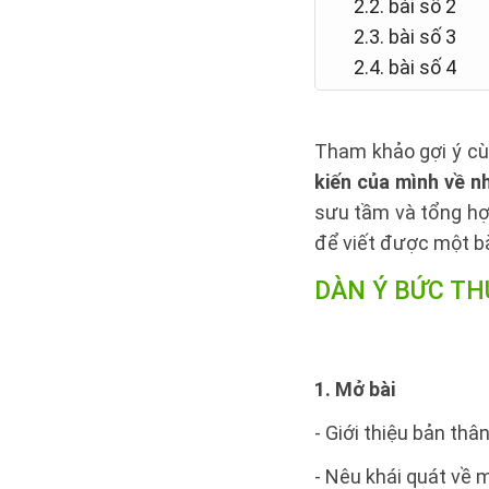
2.2. bài số 2
2.3. bài số 3
2.4. bài số 4
Tham khảo gợi ý c
kiến của mình về n
sưu tầm và tổng hợp
để viết được một bà
DÀN Ý BỨC TH
1. Mở bài
- Giới thiệu bản thân
- Nêu khái quát về