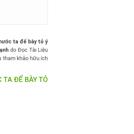
nước ta để bày tỏ ý
mạnh
do Đọc Tài Liệu
ệu tham khảo hữu ích
 TA ĐỂ BÀY TỎ