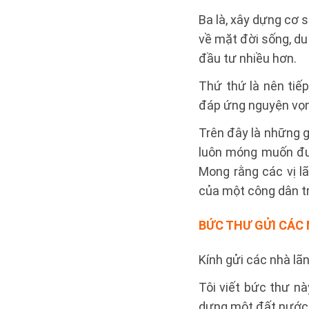
Ba là, xây dựng cơ 
về mặt đời sống, du
đầu tư nhiều hơn.
Thứ thứ là nên tiếp
đáp ứng nguyện vọn
Trên đây là những g
luôn móng muốn đượ
Mong rằng các vị l
của một công dân t
BỨC THƯ GỬI CÁC
Kính gửi các nhà l
Tôi viết bức thư n
dựng một đất nước 