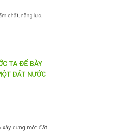
ẩm chất, năng lực.
ỚC TA
ĐỂ BÀY
 MỘT ĐẤT NƯỚC
ằm xây dựng một đất