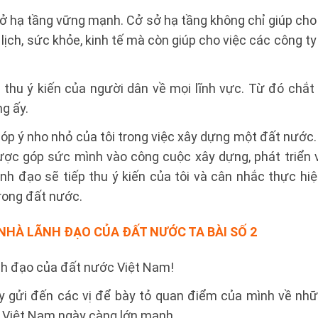
sở hạ tầng vững mạnh. Cở sở hạ tầng không chỉ giúp cho
 lịch, sức khỏe, kinh tế mà còn giúp cho việc các công t
 thu ý kiến của người dân về mọi lĩnh vực. Từ đó chắt
g ấy.
óp ý nho nhỏ của tôi trong việc xây dựng một đất nước. 
c góp sức mình vào công cuộc xây dựng, phát triển 
ãnh đạo sẽ tiếp thu ý kiến của tôi và cân nhắc thực hi
rong đất nước.
 NHÀ LÃNH ĐẠO CỦA ĐẤT NƯỚC TA
BÀI SỐ 2
ãnh đạo của đất nước Việt Nam!
ày gửi đến các vị để bày tỏ quan điểm của mình về nhữ
Việt Nam ngày càng lớn mạnh.