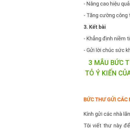
- Nâng cao hiệu qu
- Tăng cường công t
3. Kết bài
- Khẳng định niềm t
- Gửi lời chúc sức 
3 MẪU BỨC T
TỎ Ý KIẾN CỦ
BỨC THƯ GỬI CÁC
Kính gửi các nhà lã
Tôi viết thư này đ