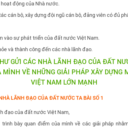
ả hoạt động của Nhà nước.
ác cán bộ, xây dựng đội ngũ cán bộ, đảng viên có đủ ph
in vào sự phát triển của đất nước Việt Nam.
khỏe và thành công đến các nhà lãnh đạo.
HƯ GỬI CÁC NHÀ LÃNH ĐẠO CỦA ĐẤT NƯ
A MÌNH VỀ NHỮNG GIẢI PHÁP XÂY DỰNG
VIỆT NAM LỚN MẠNH
 NHÀ LÃNH ĐẠO CỦA ĐẤT NƯỚC TA
BÀI SỐ 1
nh đạo của đất nước Việt Nam,
ể trình bày quan điểm của mình về các giải pháp nh