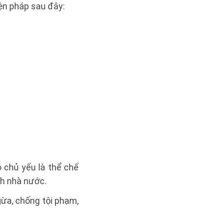
ện pháp sau đây:
 chủ yếu là thể chế
nh nhà nước.
gừa, chống tội phạm,